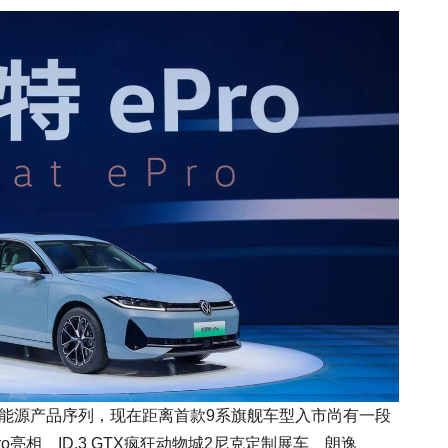
A新能源产品序列，现在距离首款9系旗舰车型入市尚有一段
亮相、ID.3 GTX疯狂动物城2尼克定制展车、朗逸