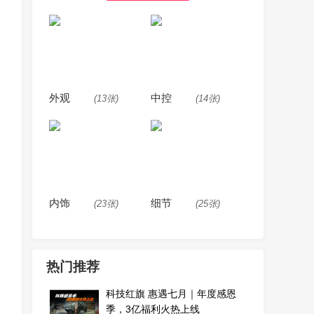
外观
中控
(13张)
(14张)
内饰
细节
(23张)
(25张)
热门推荐
科技红旗 惠遇七月｜年度感恩
季，3亿福利火热上线