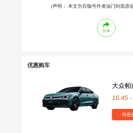
(声明： 本文为百咖号作者油门到底原
分享
优惠购车
大众帕
16.45 
询底