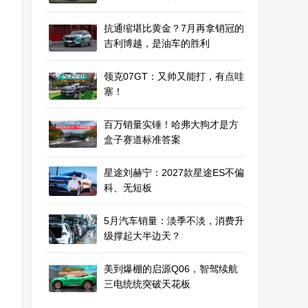
抗通缩堪比黄金？7月再拿销冠的
吉利博越，是油车的胜利
领克07GT：又帅又能打，有点哇
塞！
百万销量实锤！哈弗大狗才是方
盒子赛道标准答案
星途刘赫宁：2027款星途ES不偏
科、无短板
5月汽车销量：淡季不淡，消费升
级撑起大半边天？
美到爆棚的启源Q06，智驾续航
三电统统突破天花板