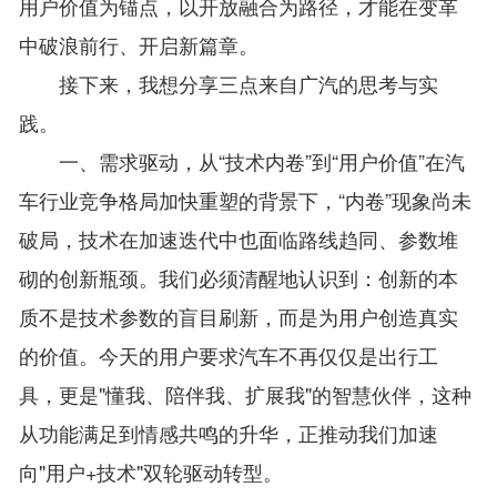
用户价值为锚点，以开放融合为路径，才能在变革
中破浪前行、开启新篇章。
接下来，我想分享三点来自广汽的思考与实
践。
一、需求驱动，从“技术内卷”到“用户价值”在汽
车行业竞争格局加快重塑的背景下，“内卷”现象尚未
破局，技术在加速迭代中也面临路线趋同、参数堆
砌的创新瓶颈。我们必须清醒地认识到：创新的本
质不是技术参数的盲目刷新，而是为用户创造真实
的价值。今天的用户要求汽车不再仅仅是出行工
具，更是"懂我、陪伴我、扩展我"的智慧伙伴，这种
从功能满足到情感共鸣的升华，正推动我们加速
向"用户+技术"双轮驱动转型。