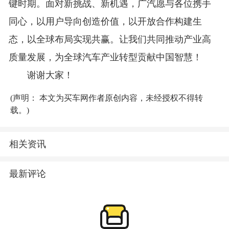
键时期。面对新挑战、新机遇，广汽愿与各位携手
同心，以用户导向创造价值，以开放合作构建生
态，以全球布局实现共赢。让我们共同推动产业高
质量发展，为全球汽车产业转型贡献中国智慧！
谢谢大家！
(声明： 本文为买车网作者原创内容，未经授权不得转
载。)
相关资讯
最新评论