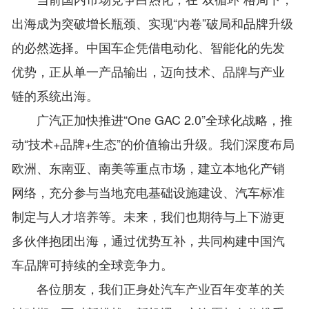
出海成为突破增长瓶颈、实现“内卷”破局和品牌升级
的必然选择。中国车企凭借电动化、智能化的先发
优势，正从单一产品输出，迈向技术、品牌与产业
链的系统出海。
广汽正加快推进“One GAC 2.0”全球化战略，推
动“技术+品牌+生态”的价值输出升级。我们深度布局
欧洲、东南亚、南美等重点市场，建立本地化产销
网络，充分参与当地充电基础设施建设、汽车标准
制定与人才培养等。未来，我们也期待与上下游更
多伙伴抱团出海，通过优势互补，共同构建中国汽
车品牌可持续的全球竞争力。
各位朋友，我们正身处汽车产业百年变革的关