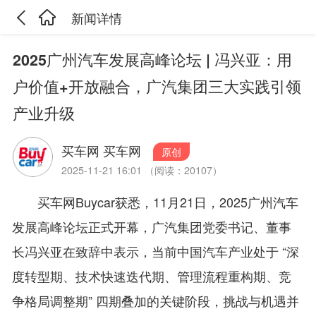
新闻详情
2025广州汽车发展高峰论坛 | 冯兴亚：用
户价值+开放融合，广汽集团三大实践引领
产业升级
买车网 买车网
原创
2025-11-21 16:01 （阅读：20107）
买车网Buycar获悉，11月21日，2025广州汽车
发展高峰论坛正式开幕，广汽集团党委书记、董事
长冯兴亚在致辞中表示，当前中国汽车产业处于 “深
度转型期、技术快速迭代期、管理流程重构期、竞
争格局调整期” 四期叠加的关键阶段，挑战与机遇并