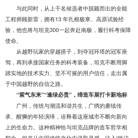
与此同时，从上千名候选者中脱颖而出的全能
工程师顾新雷，拥有13 年扎根极寒、高原试验经
验，他也将与坦克300一起奔赴南极，履行科考保障
使命。
从越野玩家的穿越搭子，到夺冠环塔的冠军座
驾，再到承接国家任务的科考装备，坦克不断用脚
踏实地的技术实力、坚不可摧的用户信任，走出属
于中国越野的自信之路。
“紫气东来”“逢绿必贵”，缔造车展打卡新地标
广州，传统与潮流和谐共生，广绣的赓续传
承、醒狮的年轻演绎，诠释着这座城市不断向新向
上的生命力。这种精神恰与坦克品牌的造车哲学相
契合，坦克从中国传统文化中汲取灵感，注入“铁汉