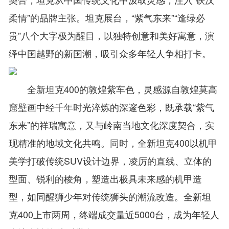
柔情”的品牌主张。坦克展台，“紫气东来”“逢绿必
贵”八个大字极为醒目，以独特创意和美好寓意，演
绎中国越野的新国潮，吸引众多年轻人争相打卡。
全新坦克400的敦煌紫车色，灵感源自敦煌莫高
窟壁画中经千年时光淬炼的深邃色彩，既承载“紫气
东来”的祥瑞寓意，又与岭南当地文化深度契合，实
现精准的地域文化共鸣。同时，全新坦克400以机甲
美学打破传统SUV设计边界，凌厉的直线、立体的
型面、锐利的棱角，塑造出极具未来感的机甲造
型，如同醒狮少年对传统狮头的潮流改造。全新坦
克400上市两周，终端成交量近5000台，成为年轻人