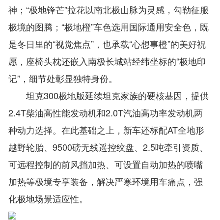
神；“极地锋芒”拉花以南北极山脉为灵感，勾勒征服
极境的图腾；“极地橙”车色选用国际通用安全色，既
是冬日里的“视觉焦点”，也承载“心想事橙”的美好祝
愿，座椅头枕还嵌入南极长城站经纬坐标的“极地印
记”，细节处彰显独特身份。
坦克300极地版延续坦克家族的硬核基因，提供
2.4T柴油高性能发动机和2.0T汽油高功率发动机两
种动力选择。在此基础之上，新车还标配AT全地形
越野轮胎、9500磅无线遥控绞盘、2.5吨牵引资质、
可远程控制的前风挡加热、可设置自动加热的喷嘴
加热等极境专享装备，解决严寒环境用车痛点，强
化极地场景适应性。