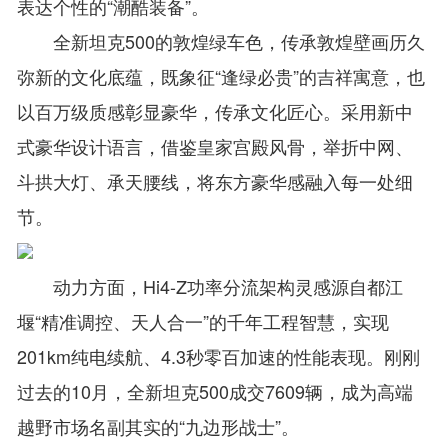
表达个性的“潮酷装备”。
全新坦克500的敦煌绿车色，传承敦煌壁画历久
弥新的文化底蕴，既象征“逢绿必贵”的吉祥寓意，也
以百万级质感彰显豪华，传承文化匠心。采用新中
式豪华设计语言，借鉴皇家宫殿风骨，举折中网、
斗拱大灯、承天腰线，将东方豪华感融入每一处细
节。
动力方面，Hi4-Z功率分流架构灵感源自都江
堰“精准调控、天人合一”的千年工程智慧，实现
201km纯电续航、4.3秒零百加速的性能表现。刚刚
过去的10月，全新坦克500成交7609辆，成为高端
越野市场名副其实的“九边形战士”。