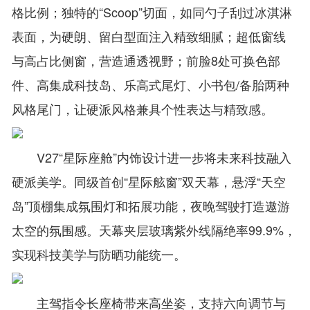
格比例；独特的“Scoop”切面，如同勺子刮过冰淇淋
表面，为硬朗、留白型面注入精致细腻；超低窗线
与高占比侧窗，营造通透视野；前脸8处可换色部
件、高集成科技岛、乐高式尾灯、小书包/备胎两种
风格尾门，让硬派风格兼具个性表达与精致感。
V27“星际座舱”内饰设计进一步将未来科技融入
硬派美学。同级首创“星际舷窗”双天幕，悬浮“天空
岛”顶棚集成氛围灯和拓展功能，夜晚驾驶打造遨游
太空的氛围感。天幕夹层玻璃紫外线隔绝率99.9%，
实现科技美学与防晒功能统一。
主驾指令长座椅带来高坐姿，支持六向调节与