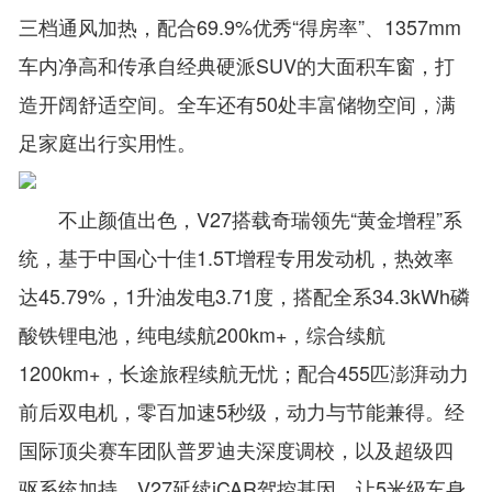
三档通风加热，配合69.9%优秀“得房率”、1357mm
车内净高和传承自经典硬派SUV的大面积车窗，打
造开阔舒适空间。全车还有50处丰富储物空间，满
足家庭出行实用性。
不止颜值出色，V27搭载奇瑞领先“黄金增程”系
统，基于中国心十佳1.5T增程专用发动机，热效率
达45.79%，1升油发电3.71度，搭配全系34.3kWh磷
酸铁锂电池，纯电续航200km+，综合续航
1200km+，长途旅程续航无忧；配合455匹澎湃动力
前后双电机，零百加速5秒级，动力与节能兼得。经
国际顶尖赛车团队普罗迪夫深度调校，以及超级四
驱系统加持，V27延续iCAR驾控基因，让5米级车身