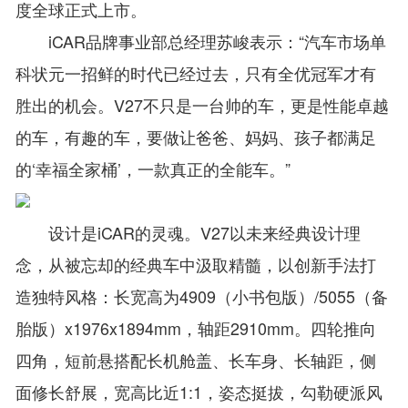
度全球正式上市。
iCAR品牌事业部总经理苏峻表示：“汽车市场单
科状元一招鲜的时代已经过去，只有全优冠军才有
胜出的机会。V27不只是一台帅的车，更是性能卓越
的车，有趣的车，要做让爸爸、妈妈、孩子都满足
的‘幸福全家桶’，一款真正的全能车。”
设计是iCAR的灵魂。V27以未来经典设计理
念，从被忘却的经典车中汲取精髓，以创新手法打
造独特风格：长宽高为4909（小书包版）/5055（备
胎版）x1976x1894mm，轴距2910mm。四轮推向
四角，短前悬搭配长机舱盖、长车身、长轴距，侧
面修长舒展，宽高比近1:1，姿态挺拔，勾勒硬派风