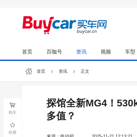
首页
百咖号
资讯
视频
车型
首页
资讯
正文
探馆全新MG4！53
购车
多值？
收藏
来源：电动邦
2025-11-21 12:13:21