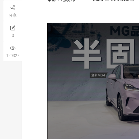
分享
0
129327