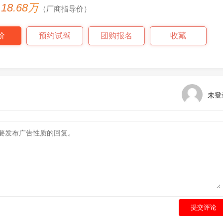
- 18.68万
（厂商指导价）
价
预约试驾
团购报名
收藏
未登
提交评论