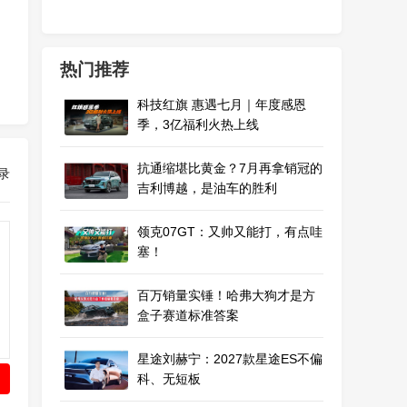
热门推荐
科技红旗 惠遇七月｜年度感恩
季，3亿福利火热上线
抗通缩堪比黄金？7月再拿销冠的
录
吉利博越，是油车的胜利
领克07GT：又帅又能打，有点哇
塞！
百万销量实锤！哈弗大狗才是方
盒子赛道标准答案
星途刘赫宁：2027款星途ES不偏
科、无短板