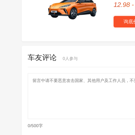
12.98 
询底
车友评论
0
人参与
0/500字