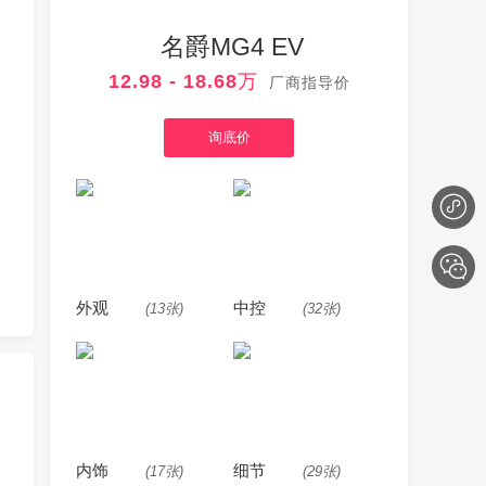
名爵MG4 EV
12.98 - 18.68万
厂商指导价
询底价
外观
中控
(13张)
(32张)
内饰
细节
(17张)
(29张)