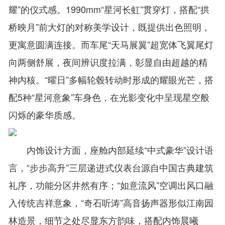
耀”的仪式感。1990mm“星河长虹”贯穿灯，搭配“拱
桥映月”前大灯的对称美学设计，既提供出色照明，
更寓意圆满连接。而车尾“天马展翼”超宽体飞翼尾灯
向两侧舒展，夜间辨识度拉满，彰显自由超越的精
神内核。“曜日”多幅轮毂转动时形成的耀眼光芒，搭
配5种“星河意象”车身色，在光影变化中呈现星空般
闪烁的豪华质感。
内饰设计方面，座舱内部延续“中式豪华”设计语
言，“步步高升”三层递进式仪表台源自中国古典建筑
礼序，功能分区井然有序；“如意流风”空调出风口融
入传统吉祥意象，“奇石听涛”高音扬声器形似江南园
林造景，细节之处尽显东方韵味，搭配内饰晨曦