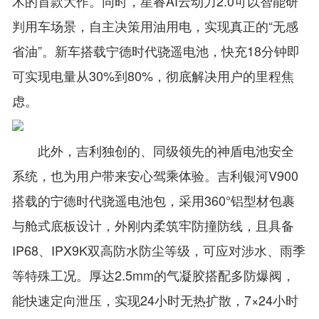
术的首款大作。同时，星睿AI云动力2.0可以智能研
判用车场景，自主决策用油用电，实现真正的“无感
省油”。新车搭载宁德时代骁遥电池，快充18分钟即
可实现电量从30%到80%，彻底解决用户的里程焦
虑。
此外，吉利独创的、同级领先的神盾电池安全
系统，也为用户带来安心驾乘体验。吉利银河V900
搭载的宁德时代骁遥电池包，采用360°铝型材包裹
与舱式底板设计，外刚内柔筑牢防撞防线，且具备
IP68、IPX9K双高防水防尘等级，可应对涉水、雨季
等特殊工况。厚达2.5mm的气凝胶搭配多防爆阀，
能快速定向泄压，实现24小时无热扩散，7×24小时