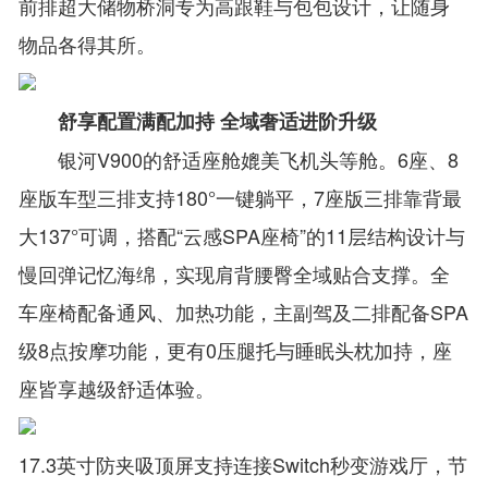
前排超大储物桥洞专为高跟鞋与包包设计，让随身
物品各得其所。
舒享配置满配加持 全域奢适进阶升级
银河V900的舒适座舱媲美飞机头等舱。6座、8
座版车型三排支持180°一键躺平，7座版三排靠背最
大137°可调，搭配“云感SPA座椅”的11层结构设计与
慢回弹记忆海绵，实现肩背腰臀全域贴合支撑。全
车座椅配备通风、加热功能，主副驾及二排配备SPA
级8点按摩功能，更有0压腿托与睡眠头枕加持，座
座皆享越级舒适体验。
17.3英寸防夹吸顶屏支持连接Switch秒变游戏厅，节