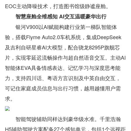
EOC主动降噪技术，打造图书馆级静谧座舱。
智慧座舱全维感知 AI交互温暖豪华出行
银河V900以AI赋能构建行业第一梯队智能体
验，搭载Flyme Auto2.0车机系统，集成DeepSeek
及吉利自研星睿AI大模型，配合骁龙8295P旗舰芯
片，实现零延迟流畅操作与超自然语音交互。主动AI
智能体EVA具备情感表达、记忆学习与深度思考能
力，支持四川话、粤语方言识别及中英自由交互，
可记住家庭成员信息与出行习惯，越用越懂用户需
求。
智能驾驶辅助同样达到豪华级水准。千里浩瀚
H5辅助驾驶方案配备27个感知单元，包括1个远视距