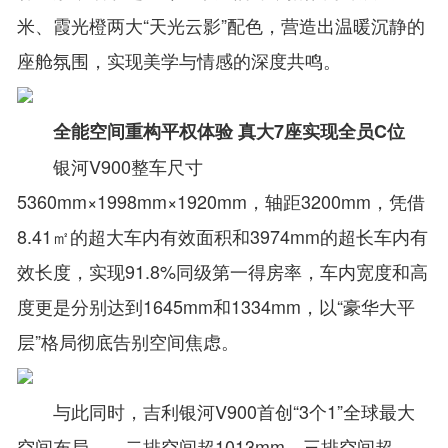
米、霞光橙两大“天光云影”配色，营造出温暖沉静的
座舱氛围，实现美学与情感的深度共鸣。
全能空间重构平权体验 真大7座实现全员C位
银河V900整车尺寸
5360mm×1998mm×1920mm，轴距3200mm，凭借
8.41㎡的超大车内有效面积和3974mm的超长车内有
效长度，实现91.8%同级第一得房率，车内宽度和高
度更是分别达到1645mm和1334mm，以“豪华大平
层”格局彻底告别空间焦虑。
与此同时，吉利银河V900首创“3个1”全球最大
空间布局——二排空间超1013mm、三排空间超