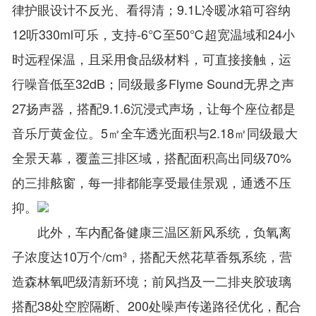
律护眼设计不反光、看得清；9.1L冷暖冰箱可容纳
12听330ml可乐，支持-6℃至50℃超宽温域和24小
时远程保温，且采用食品级材料，可直接接触，运
行噪音低至32dB；同级最多Flyme Sound无界之声
27扬声器，搭配9.1.6沉浸式声场，让每个座位都是
音乐厅黄金位。5㎡全车透光面积与2.18㎡同级最大
全景天幕，覆盖三排区域，搭配面积高出同级70%
的三排舷窗，每一排都能享受最佳景观，通透不压
抑。
此外，车内配备健康三温区新风系统，负氧离
子浓度达10万个/cm³，搭配天然花草香氛系统，营
造森林氧吧级清新环境；前风挡及一二排夹胶玻璃
搭配38处空腔隔断、200处噪声传递路径优化，配合