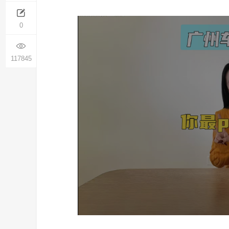
0
117845