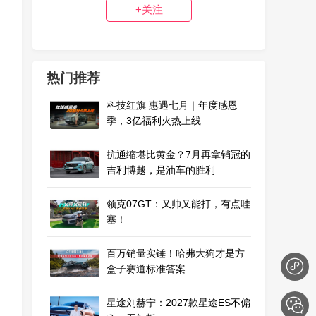
+关注
热门推荐
科技红旗 惠遇七月｜年度感恩
季，3亿福利火热上线
抗通缩堪比黄金？7月再拿销冠的
吉利博越，是油车的胜利
领克07GT：又帅又能打，有点哇
塞！
百万销量实锤！哈弗大狗才是方
盒子赛道标准答案
星途刘赫宁：2027款星途ES不偏