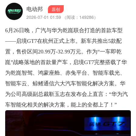
电动邦
原创
2026-07-01 01:59 （阅读：149286）
6月26日晚，广汽与华为乾崑联合打造的首款车型
——启境GT7在杭州正式上市。新车共推出5款配
置，售价区间20.99万-32.99万元。作为“一车即乾
崑”战略落地的首款量产车，启境GT7完整搭载了华
为乾崑智驾、鸿蒙座舱、赤兔平台、智能车载光、
智能车云、鲸鳍通信六大汽车智能化解决方案
。华
为公司高级副总裁靳玉志在发布会上直言：“华为汽
车智能化相关的解决方案，能上的全都上了！”