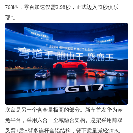
768匹，零百加速仅需2.98秒，正式迈入“2秒俱乐
部”
。
底盘是另一个含金量极高的部分。新车首发华为赤
兔平台，采用六合一全域融合架构。悬架采用前双
叉臂+后H臂多连杆全铝结构，簧下质量减轻20%。