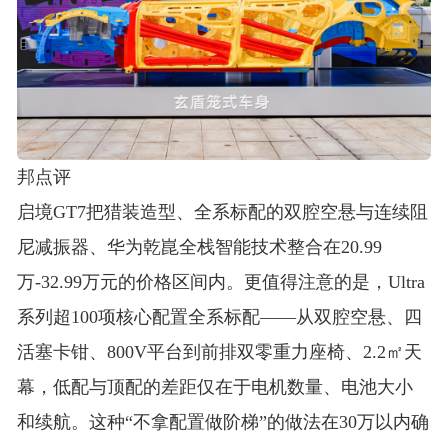
邦点评
启境GT7把猎装造型、全系标配的双腔空悬与连续阻
尼减振器、华为乾崑全栈智能技术整合在20.99
万-32.99万元的价格区间内
。更值得注意的是，Ultra
系列超100项核心配置全系标配——从双腔空悬、四
活塞卡钳、800V平台到前排双零重力座椅、2.2㎡天
幕，低配与顶配的差距仅在于电机数量、电池大小
和续航
。这种“不拿配置做阶梯”的做法在30万以内确