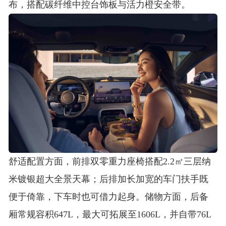
布，搭配碳纤维中控台饰板与活力橙安全带
。
舒适配置方面，前排双零重力座椅搭配2.2㎡三层纳
米镀银超大全景天幕
；后排加长加宽的车门扶手既
便于倚靠，下车时也可借力起身
。储物方面，后备
厢常规容积647L，最大可拓展至1606L，并自带76L