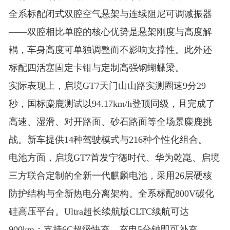
全系标配闭式双腔空气悬架与连续阻尼可调减振器
——双腔相比单腔的核心优势是悬架刚度与高度解
耦，车身高度可单独调整而不影响支撑性。此外还
标配四活塞固定卡钳与定制高强钢蝴蝶梁。
实际表现上，启境GT7天门山山路实测圈速9分29
秒，国标麋鹿测试以94.17km/h登顶同级，且完成了
高速、湿滑、对开路面、砂石路面等全场景麋鹿挑
战
。新车提供14种驾驶模式与216种个性化组合
。
电池方面，启境GT7首发宁德时代、华为乾崑、启境
三方联合定制的全新一代麒麟电池，采用26层硬核
防护结构与全新热电分离架构
。全系标配800V碳化
硅高压平台。Ultra超长续航版CLTC续航可达
900km
；支持6C超级快充，充电5分钟即可补充