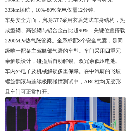
333km续航，10%-80%充电仅需12分钟
。
车身安全方面，启境GT7采用玄盾笼式车身结构，热
成型钢、高强钢与铝合金占比超90%，关键位置搭载
2200MPa热气胀管梁
。全系标配8个安全气囊，是同
级唯一配备主驾膝部气囊的车型
。车门采用四重冗
余解锁设计，碰撞后自动解锁、双冗余低压电池、
车内外电子及机械解锁多重保障
。在中汽研的飞坡
螺旋翻滚与连续极限碰撞测试中，ABC柱均无变形
且车门可正常打开
。