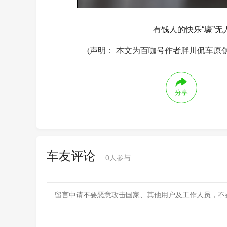
有钱人的快乐“壕”
(声明： 本文为百咖号作者胖川侃车原
分享
车友评论
0
人参与