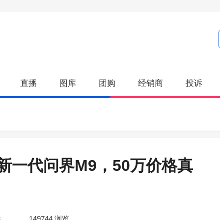
直播
图库
团购
经销商
投诉
新一代问界M9，50万价格真
3
149744
浏览