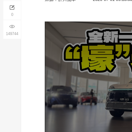
0
149744