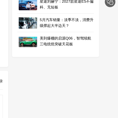
星途刘赫宁：2027款星途ES不偏
科、无短板
5月汽车销量：淡季不淡，消费升
级撑起大半边天？
美到爆棚的启源Q06，智驾续航
三电统统突破天花板
录