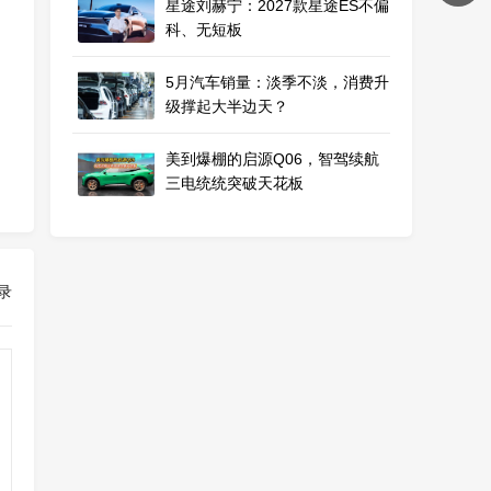
星途刘赫宁：2027款星途ES不偏
科、无短板
5月汽车销量：淡季不淡，消费升
级撑起大半边天？
美到爆棚的启源Q06，智驾续航
三电统统突破天花板
录