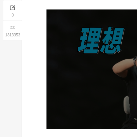
0
1813353