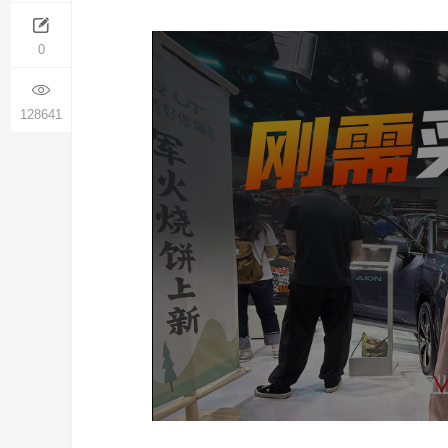
0
128641