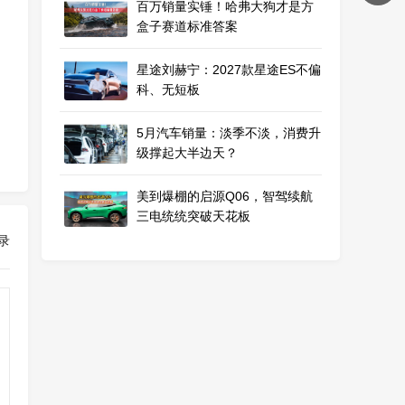
百万销量实锤！哈弗大狗才是方
盒子赛道标准答案
星途刘赫宁：2027款星途ES不偏
科、无短板
5月汽车销量：淡季不淡，消费升
级撑起大半边天？
美到爆棚的启源Q06，智驾续航
三电统统突破天花板
录