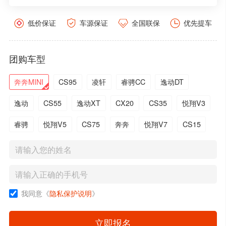
低价保证
车源保证
全国联保
优先提车
团购车型
奔奔MINI
CS95
凌轩
睿骋CC
逸动DT
逸动
CS55
逸动XT
CX20
CS35
悦翔V3
睿骋
悦翔V5
CS75
奔奔
悦翔V7
CS15
我同意《
隐私保护说明
》
立即报名