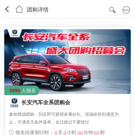
团购详情
人报名
3890
长安汽车全系团购会
参加现场团购，到店即可获得多重好礼，现场砍价到满意为
止，不满意无条件退单，走过路过不要错过
报名结束倒计时：
天
小时
分钟
秒
0
0
00
00