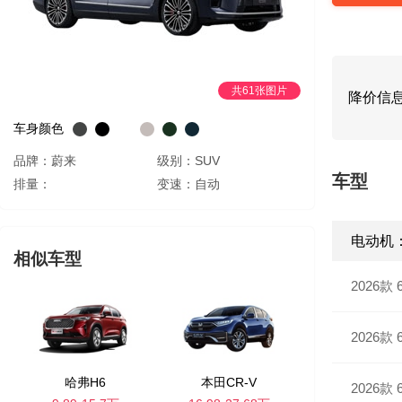
共61张图片
降价信
车身颜色
品牌：蔚来
级别：SUV
车型
排量：
变速：自动
电动机：
相似车型
2026款
2026款
哈弗H6
本田CR-V
2026款