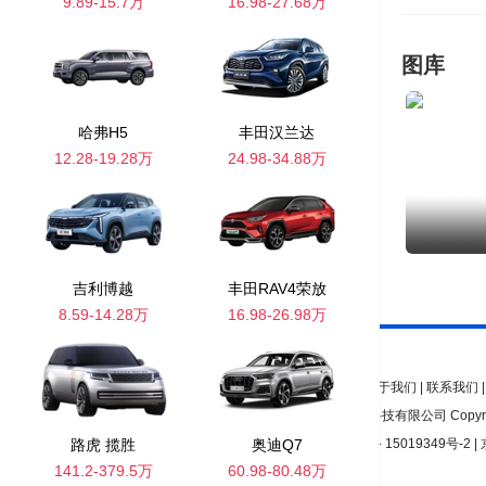
9.89-15.7万
16.98-27.68万
图库
哈弗H5
丰田汉兰达
12.28-19.28万
24.98-34.88万
吉利博越
丰田RAV4荣放
8.59-14.28万
16.98-26.98万
关于我们
|
联系我们
北京意维科技有限公司 Copyright 200
路虎 揽胜
经营性许可证编号：京ICP证150872号 |
奥迪Q7
京ICP备 15019349号-2
|
141.2-379.5万
60.98-80.48万