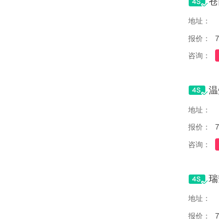
地址：
报价：
7
咨询：
地址：
报价：
7
咨询：
地址：
报价：
7