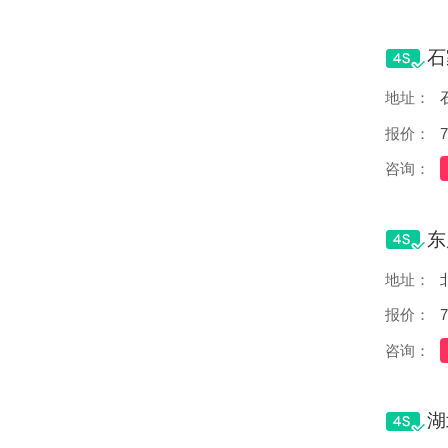
地址：
报价：
7
咨询：
地址：
报价：
7
咨询：