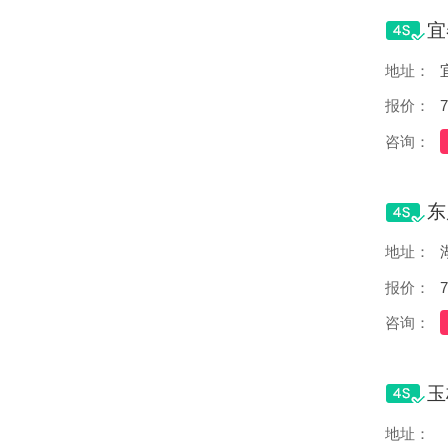
地址：
报价：
7
咨询：
地址：
报价：
7
咨询：
地址：