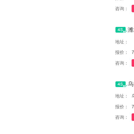
咨询：
地址：
报价：
7
咨询：
地址：
报价：
7
咨询：