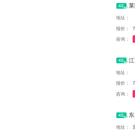
地址：
报价：
7
咨询：
地址：
报价：
7
咨询：
地址：