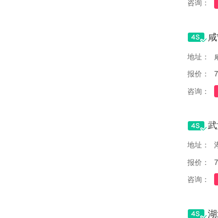
咨询：
地址：
报价：
7
咨询：
地址：
报价：
7
咨询：