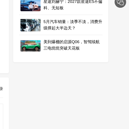
星途刘赫宁：2027款星途ES不偏
科、无短板
5月汽车销量：淡季不淡，消费升
级撑起大半边天？
美到爆棚的启源Q06，智驾续航
三电统统突破天花板
录