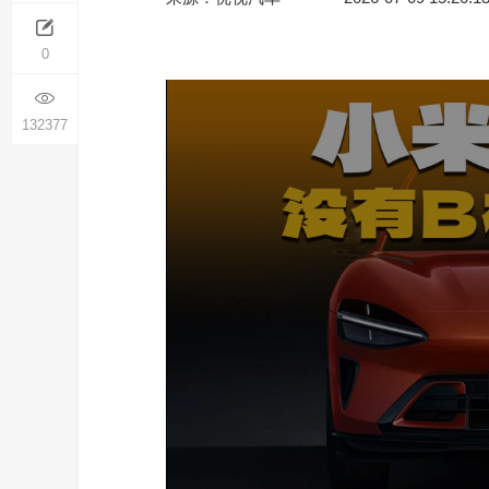
0
132377