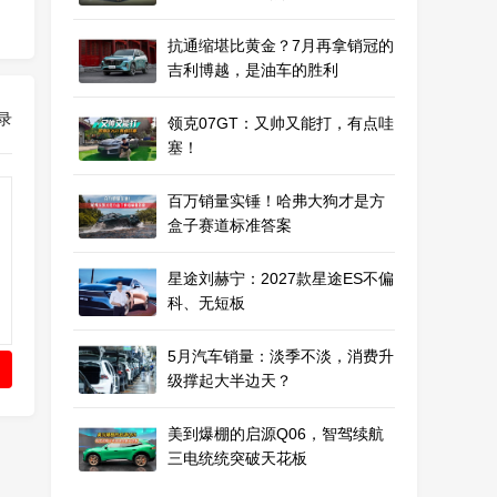
抗通缩堪比黄金？7月再拿销冠的
吉利博越，是油车的胜利
录
领克07GT：又帅又能打，有点哇
塞！
百万销量实锤！哈弗大狗才是方
盒子赛道标准答案
星途刘赫宁：2027款星途ES不偏
科、无短板
5月汽车销量：淡季不淡，消费升
级撑起大半边天？
美到爆棚的启源Q06，智驾续航
三电统统突破天花板