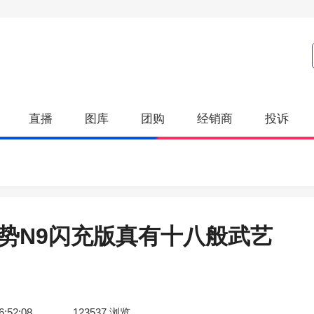
直播
图库
团购
经销商
投诉
腾势N9闪充版真有十八般武艺
6:52:08
123537
浏览