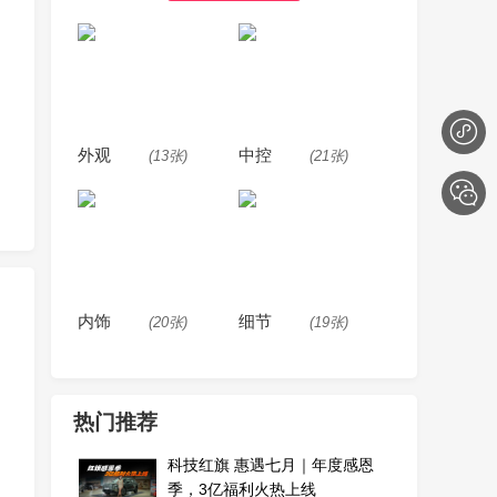
外观
中控
(13张)
(21张)
内饰
细节
(20张)
(19张)
热门推荐
科技红旗 惠遇七月｜年度感恩
季，3亿福利火热上线