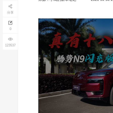
分享
0
123537