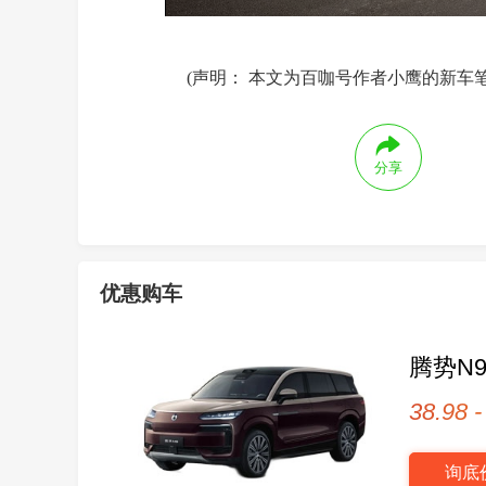
(声明： 本文为百咖号作者小鹰的新车
分享
优惠购车
腾势N
38.98 
询底