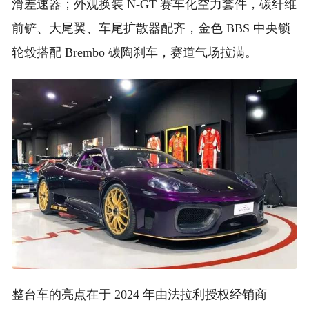
滑差速器；外观换装 N-GT 赛车化空力套件，碳纤维
前铲、大尾翼、车尾扩散器配齐，金色 BBS 中央锁
轮毂搭配 Brembo 碳陶刹车，赛道气场拉满。
整台车的亮点在于 2024 年由法拉利授权经销商