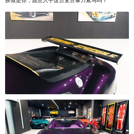
换做是你，愿意入手这台复古暴力紫马吗？