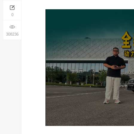
0
308236