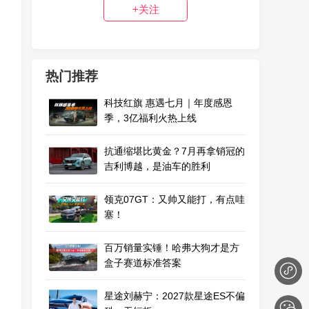
+关注
热门推荐
科技红旗 惠遇七月｜年度感恩
季，3亿福利火热上线
抗通缩堪比黄金？7月再拿销冠的
吉利博越，是油车的胜利
领克07GT：又帅又能打，有点哇
塞！
百万销量实锤！哈弗大狗才是方
盒子赛道标准答案
星途刘赫宁：2027款星途ES不偏