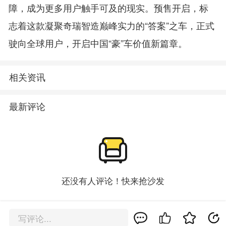
障，成为更多用户触手可及的现实。预售开启，标
志着这款凝聚奇瑞智造巅峰实力的“答案”之车，正式
驶向全球用户，开启中国“豪”车价值新篇章。
相关资讯
最新评论
还没有人评论！快来抢沙发