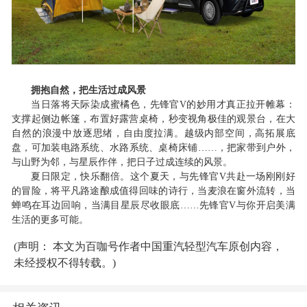
拥抱自然，把生活过成风景
当日落将天际染成蜜橘色，先锋官
V的妙用才真正拉开帷幕：
支撑起侧边帐篷，布置好露营桌椅，秒变视角极佳的观景台，在大
自然的浪漫中放逐思绪，自由度拉满。越级内部空间，高拓展底
盘，
可
加装电路系统、水路系统、桌椅床铺
……
，
把家带到户外，
与山野为邻，与星辰作伴，
把日子过成连续的风景。
夏日限定，快乐翻倍。这个夏天，与先锋官
V共赴一场刚刚好
的冒险，将平凡路途酿成值得回味的诗行，当麦浪在窗外流转，当
蝉鸣在耳边回响，当满目星辰尽收眼底……先锋官V与你开启美满
生活的更多可能。
(声明： 本文为百咖号作者中国重汽轻型汽车原创内容，
未经授权不得转载。)