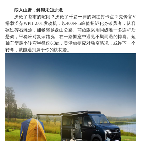
闯入山野，解锁未知之境
厌倦了都市的喧闹？厌倦了千篇一律的网红打卡点？先锋官
V
搭载潍柴WPH 2.0T发动机，以400N·m峰值扭矩化身破风者，从容
碾过碎石滩涂，酣畅攀越盘山公路。商旅版采用同级唯一多连杆后
悬架，平稳应对复杂路况，在一路惬意中遇见不期而遇的惊喜。短
轴车型最小转弯半径仅6.3m，灵活敏捷应对狭窄路况，
或许下一个
转弯，就
能遇到
属于你的桃花源。