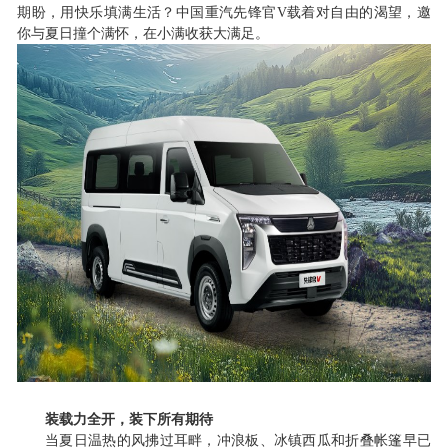
期盼，用快乐填满生活？中国重汽先锋官
V载着对自由的渴望，邀
你与夏日撞个满怀，在小满收获大满足。
装载力全开，装下所有期待
当夏日温热的风拂过耳畔，冲浪板、冰镇西瓜和折叠帐篷早已