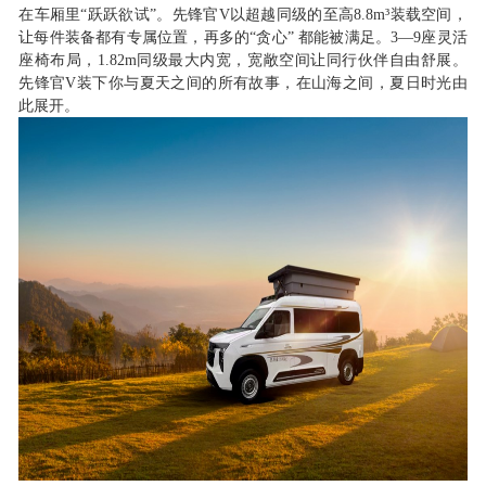
在车厢里
“跃跃欲试”。先锋官V以超越同级的至高8.8m³装载空间，
让每件装备都有专属位置，再多的“贪心” 都能被满足。3—9座灵活
座椅布局，1.82m同级最大内宽，宽敞空间让同行伙伴自由舒展。
先锋官V装下你与夏天之间的所有故事，在山海之间，夏日时光由
此展开。