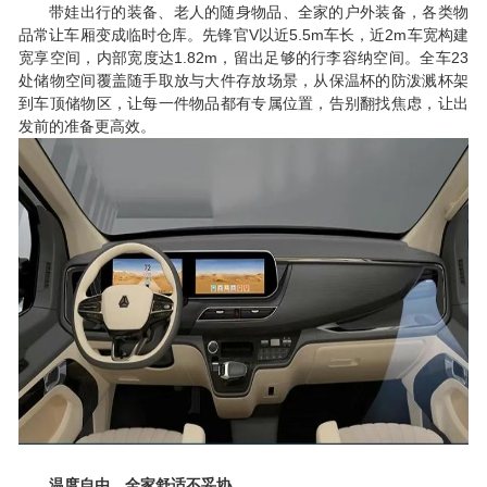
带娃出行的装备、老人的随身物品、全家的户外装备，各类物
V
5.5m
2m
品常让车厢变成临时仓库。先锋官
以近
车长，近
车宽构建
1.82m
23
宽享空间，内部宽度达
，留出足够的行李容纳空间。全车
处储物空间覆盖随手取放与大件存放场景，从保温杯的防泼溅杯架
到车顶储物区，让每一件物品都有专属位置，告别翻找焦虑，让出
发前的准备更高效。
温度自由，全家舒适不妥协