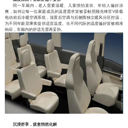
同一车厢内，老人需要温暖、儿童惧怕直吹、年轻人偏好凉
V
爽，如何让每一位家庭成员的温度需求皆被妥帖照顾先锋官
搭载
电动前后冷暖空调系统，顶置后空调与后侧围独立暖风分区控温，
为不同年龄层乘客提供适宜温度。当不同代际的温度偏好皆被精准
响应，车厢内的舒适无需再妥协。
沉浸舒享，疲惫悄然化解