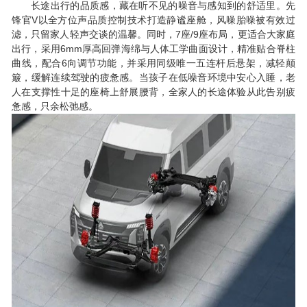
长途出行的品质感，藏在听不见的噪音与感知到的舒适里。先
V
锋官
以全方位声品质控制技术打造静谧座舱，风噪胎噪被有效过
7
/9
滤，只留家人轻声交谈的温馨。同时，
座
座布局，更适合大家庭
6mm
出行，采用
厚高回弹海绵与人体工学曲面设计，精准贴合脊柱
6
曲线，配合
向调节功能，并采用同级唯一五连杆后悬架，减轻颠
簸，缓解连续驾驶的疲惫感。当孩子在低噪音环境中安心入睡，老
人在支撑性十足的座椅上舒展腰背，全家人的长途体验从此告别疲
惫感，只余松弛感。