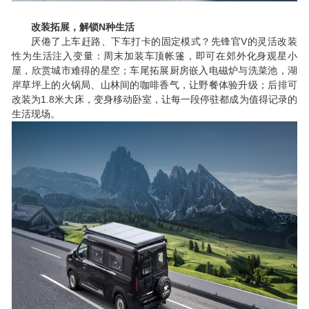
N
改装拓展，解锁
种生活
V
厌倦了上车赶路、下车打卡的固定模式？先锋官
的灵活改装
性为生活注入变量：周末加装车顶帐篷，即可在郊外化身观星小
屋，欣赏城市难得的星空；车尾拓展厨房嵌入电磁炉与洗菜池，湖
岸草坪上的火锅局、山林间的咖啡香气，让野餐体验升级；后排可
1.8
改装为
米大床，变身移动卧室，让每一段停驻都成为值得记录的
生活现场。