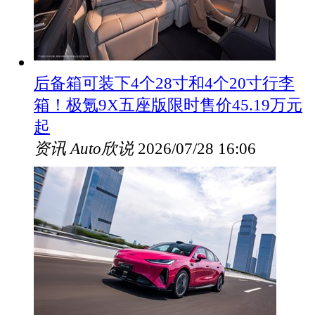
后备箱可装下4个28寸和4个20寸行李
箱！极氪9X五座版限时售价45.19万元
起
资讯
Auto欣说
2026/07/28 16:06