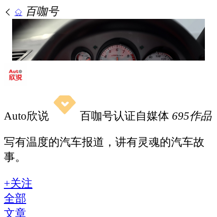
百咖号
Auto欣说
百咖号认证自媒体
695
作品
写有温度的汽车报道，讲有灵魂的汽车故
事。
+关注
全部
文章