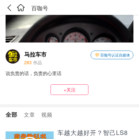
百咖号
马拉车市
百咖号认证自媒体
283
作品
说负责的话，负责的心里话
+关注
全部
文章
视频
车越大越好开？智己LS8