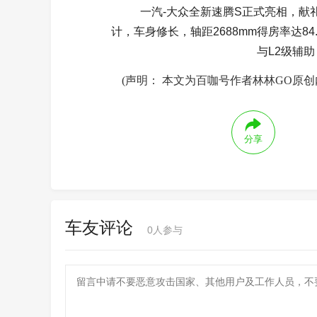
一汽-大众全新速腾S正式亮相，献
计，车身修长，轴距2688mm得房率达84.
与L2级辅
(声明： 本文为百咖号作者林林GO原
分享
车友评论
0
人参与