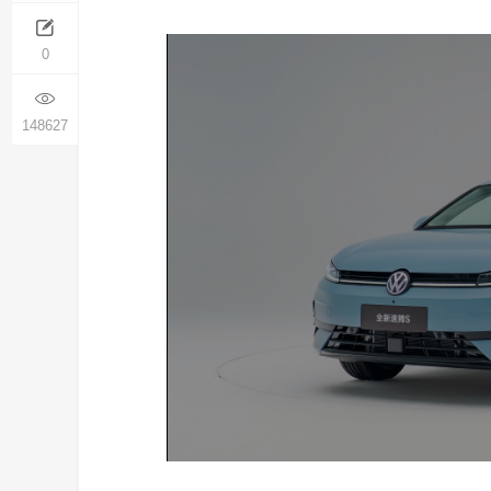
0
148627