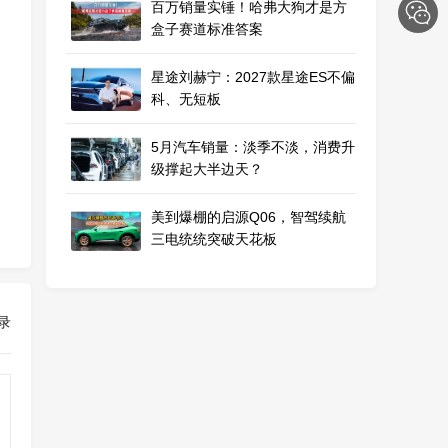
百万销量实锤！哈弗大狗才是方
盒子赛道标准答案
星途刘赫宁：2027款星途ES不偏
科、无短板
5月汽车销量：淡季不淡，消费升
级撑起大半边天？
美到爆棚的启源Q06，智驾续航
三电统统突破天花板
录