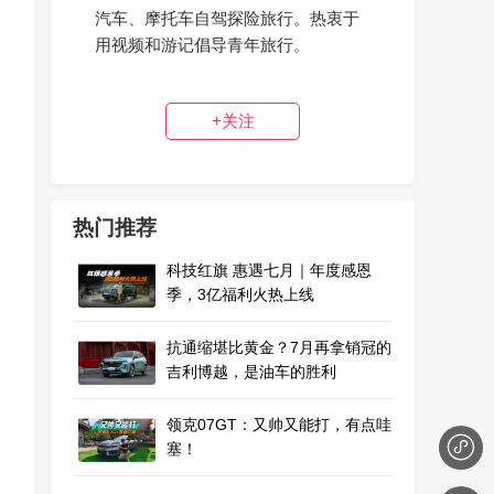
汽车、摩托车自驾探险旅行。热衷于
用视频和游记倡导青年旅行。
+关注
热门推荐
科技红旗 惠遇七月｜年度感恩
季，3亿福利火热上线
抗通缩堪比黄金？7月再拿销冠的
吉利博越，是油车的胜利
领克07GT：又帅又能打，有点哇
塞！