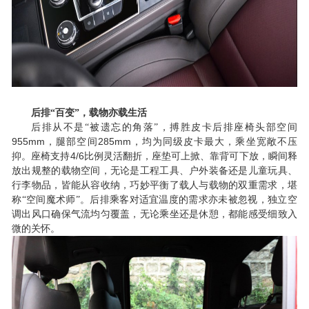
后排
“百变”，载物亦载生活
后排从不是
“被遗忘的角落”，搏胜皮卡后排座椅头部空间
955mm
285mm
，腿部空间
，均为同级皮卡最大，乘坐宽敞不压
4/6
抑。座椅支持
比例灵活翻折，座垫可上掀、靠背可下放，瞬间释
放出规整的载物空间，无论是工程工具、户外装备还是儿童玩具、
行李物品，皆能从容收纳，巧妙平衡了载人与载物的双重需求，堪
称“空间魔术师”。后排乘客对适宜温度的需求亦未被忽视，独立空
调出风口确保气流均匀覆盖，无论乘坐还是休憩，都能感受细致入
微的关怀。