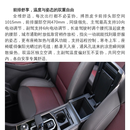
前排舒享，温度与姿态的双重自由
全维舒适，每次出行都不必妥协。搏胜皮卡前排头部空间
1015mm
470mm
10
，前排腿部空间
，同级领先。主驾最高支持
向
6
电动调节，副驾支持
向电动调节，长途驾驶时调个腰托顶起疲惫
的腰部，城市通勤时放低靠背稍作放松，指尖一动就能找到最舒服
的姿态，更有座椅加热与通风功能，支持远程控制，寒冬上车，座
椅暖得像阳光晒过的毛毯；酷暑天入座，通风孔送来的凉意瞬间驱
散燥热。双温区独立空调，主副驾温度偏好互不妥协，共同空间
内，各自安享专属舒适。