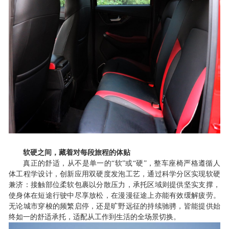
软硬之间，藏着对每段旅程的体贴
真正的舒适，从不是单一的
“软”或“硬”，整车座椅严格遵循人
体工程学设计，创新应用双硬度发泡工艺，通过科学分区实现软硬
兼济：接触部位柔软包裹以分散压力，承托区域则提供坚实支撑，
使身体在短途行驶中尽享放松，在漫漫征途上亦能有效缓解疲劳。
无论城市穿梭的频繁启停，还是旷野远征的持续驰骋，皆能提供始
终如一的舒适承托，适配从工作到生活的全场景切换。