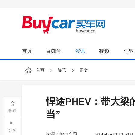
首页
百咖号
资讯
视频
车型
首页
资讯
正文
悍途PHEV：带大梁
收藏
当”
分享
来源：智电车讯
2026-06-14 14:54:0