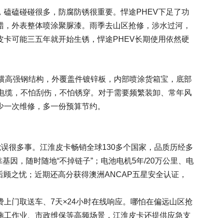
，磕磕碰碰很多，防腐防锈很重要。悍途PHEV下足了功
蜡，外表整体喷涂聚脲漆。雨季去山区抢修，涉水过河，
卡可能三五年就开始生锈，悍途PHEV长期使用依然硬
5横高强钢结构，外覆盖件镀锌板，内部喷涂货箱宝，底部
放电缆，不怕刮伤，不怕锈穿。对于需要频繁装卸、常年风
少一次维修，多一份预算节约。
耽误很多事。江淮皮卡畅销全球130多个国家，品质历经多
基因，随时随地“不掉链子”；电池电机5年/20万公里、电
后顾之忧；近期还高分获得澳洲ANCAP五星安全认证，
上门取送车、7天×24小时在线响应。哪怕在偏远山区抢
施工作业、市政维保等高频场景，江淮皮卡还提供应急支