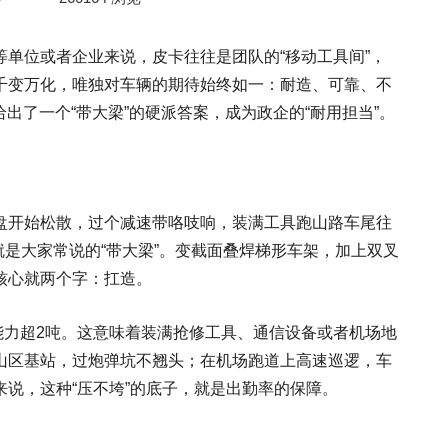
单位或者企业来说，皮卡往往是团队的“移动工具间”，
千变万化，唯独对车辆的期待始终如一：耐造、可靠、不
给出了一个“带大梁”的硬派答案，成为政企的“耐用担当”。
盘开始松散，过个减速带咯吱响，装满工具跑山路车尾往
就是大家常说的“带大梁”。变截面叠焊梯形车架，加上双叉
核心就两个字：扛造。
载能力超2吨。这意味着装满抢修工具、通信设备或者机场地
山区基站，过炮弹坑不翘头；在机场跑道上高速巡逻，车
说，这种“压不垮”的底子，就是出勤率的保障。