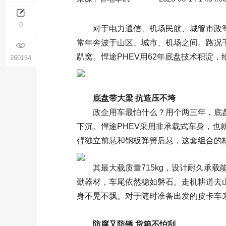
0
对于电力通信、机场民航、城管市政等
常年奔波于山区、城市、机场之间。路况
趴窝。悍途PHEV用62年底盘技术积淀，
260164
底盘带大梁 抗造压不垮
政企用车最怕什么？用个两三年，底
下沉。悍途PHEV采用非承载式车身，也
臂独立前悬和钢板弹簧后悬，这套组合的
其最大载质量715kg，设计耐久承
勤器材，车尾依然稳如磐石。走机耕道去
身不晃不飘。对于随时准备出发的皮卡车来
防腐又防锈 货箱不怕刮