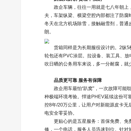
政企车辆，往往一用就是七八年朝上
夫，车架纵梁、横梁空腔内部都注了防腐
冬天在北方机场除雪，接触融雪剂，普通皮
朗。
货箱同样是为长期服役设计的。2纵
轮包还有PVC涂层。拉设备、装工具、
吹日晒的公务用车来说，多一分耐腐，就
品质更可靠 服务有保障
政企用车最怕“趴窝”，一次故障可能
种极端环境考验。悍途PHEV延续这份可靠
控8年/20万公里，让用户对新能源皮卡无
电安全零妥协。
更贴心的是五星服务：首保免费、免费
修，一个电话，服务人员迅速到位。针对