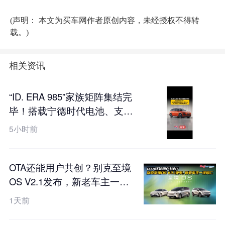
(声明： 本文为买车网作者原创内容，未经授权不得转
载。)
相关资讯
“ID. ERA 985”家族矩阵集结完
毕！搭载宁德时代电池、支持
真端到端全场景L2++城市
5小时前
NOA，ID. ERA 5X工信部申报
图曝光
OTA还能用户共创？别克至境
OS V2.1发布，新老车主一视
同仁
1天前