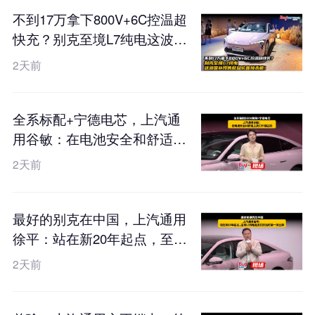
不到17万拿下800V+6C控温超
快充？别克至境L7纯电这波国
补预售权益价直接杀疯！
2天前
全系标配+宁德电芯，上汽通
用谷敏：在电池安全和舒适上
我们不搞区别
2天前
最好的别克在中国，上汽通用
徐平：站在新20年起点，至境
L7纯电是我们交出的第一张王
2天前
牌