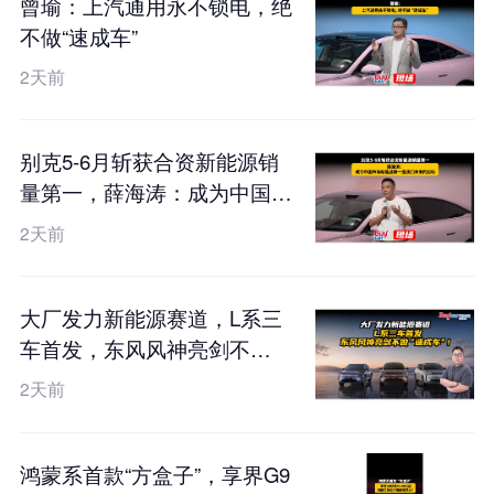
曾瑜：上汽通用永不锁电，绝
不做“速成车”
2天前
别克5-6月斩获合资新能源销
量第一，薛海涛：成为中国市
场新能源第一是我们未来的目
2天前
标
大厂发力新能源赛道，L系三
车首发，东风风神亮剑不
做“速成车”！
2天前
鸿蒙系首款“方盒子”，享界G9