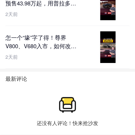
预售43.98万起，用普拉多的
价格硬刚卫士？
2天前
怎一个“壕”字了得！尊界
V800、V680入市，如何改写
百万豪华局？
2天前
最新评论
还没有人评论！快来抢沙发