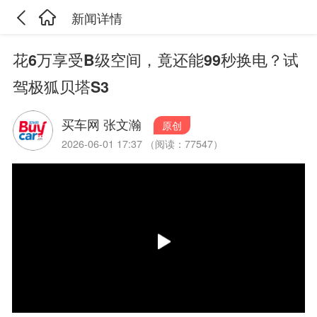
新闻详情
花6万享受B级空间，竟还能99秒换电？试
驾极狐贝塔S3
买车网 张文瀚
原创
2026-06-01 17:37 （阅读：77547）