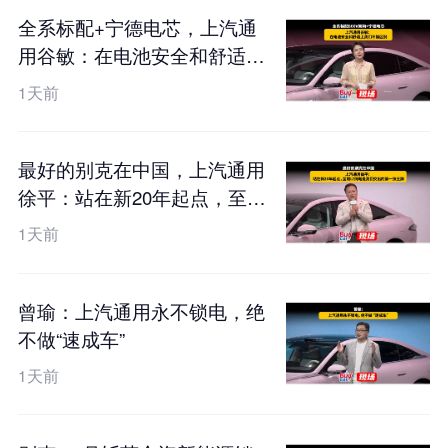
全系标配+宁德电芯，上汽通
用谷敏：在电池安全和舒适上
我们不搞区别
1天前
最好的别克在中国，上汽通用
徐平：站在新20年起点，至境
L7纯电是我们交出的第一张王
1天前
牌
曾瑜：上汽通用永不锁电，绝
不做“速成车”
1天前