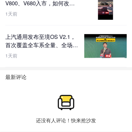
V800、V680入市，如何改写
百万豪华局？
1天前
上汽通用发布至境OS V2.1，
首次覆盖全车系全量、全场景
OTA升级，刘震：老车主不该
1天前
被遗忘在升级的名单之中
最新评论
还没有人评论！快来抢沙发