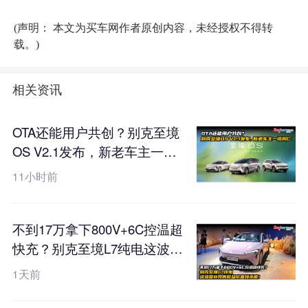
(声明： 本文为买车网作者原创内容，未经授权不得转
载。)
相关资讯
OTA还能用户共创？别克至境
OS V2.1发布，新老车主一视
同仁
11小时前
不到17万拿下800V+6C控温超
快充？别克至境L7纯电这波国
补预售权益价直接杀疯！
1天前