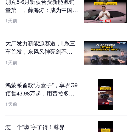
别克5-6月斩获合资新能源销
量第一，薛海涛：成为中国市
场新能源第一是我们未来的目
1天前
标
大厂发力新能源赛道，L系三
车首发，东风风神亮剑不
做“速成车”！
1天前
鸿蒙系首款“方盒子”，享界G9
预售43.98万起，用普拉多的
价格硬刚卫士？
1天前
怎一个“壕”字了得！尊界