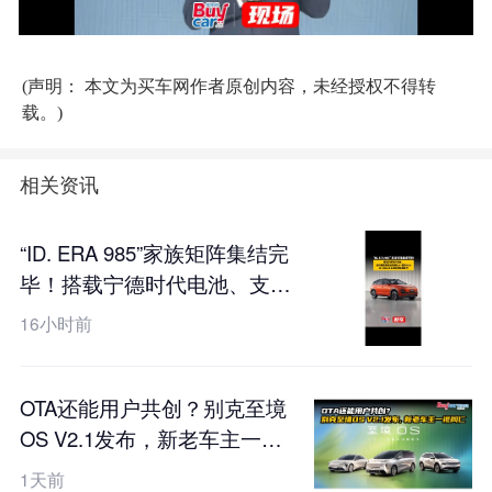
(声明： 本文为买车网作者原创内容，未经授权不得转
载。)
相关资讯
“ID. ERA 985”家族矩阵集结完
毕！搭载宁德时代电池、支持
真端到端全场景L2++城市
16小时前
NOA，ID. ERA 5X工信部申报
图曝光
OTA还能用户共创？别克至境
OS V2.1发布，新老车主一视
同仁
1天前