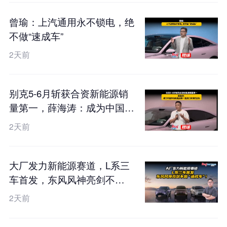
曾瑜：上汽通用永不锁电，绝
不做“速成车”
2天前
别克5-6月斩获合资新能源销
量第一，薛海涛：成为中国市
场新能源第一是我们未来的目
2天前
标
大厂发力新能源赛道，L系三
车首发，东风风神亮剑不
做“速成车”！
2天前