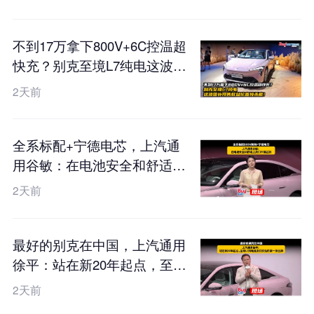
不到17万拿下800V+6C控温超
快充？别克至境L7纯电这波国
补预售权益价直接杀疯！
2天前
全系标配+宁德电芯，上汽通
用谷敏：在电池安全和舒适上
我们不搞区别
2天前
最好的别克在中国，上汽通用
徐平：站在新20年起点，至境
L7纯电是我们交出的第一张王
2天前
牌