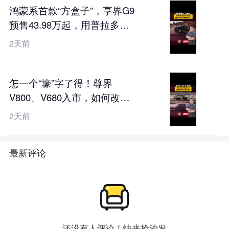
鸿蒙系首款“方盒子”，享界G9
预售43.98万起，用普拉多的
价格硬刚卫士？
2天前
怎一个“壕”字了得！尊界
V800、V680入市，如何改写
百万豪华局？
2天前
最新评论
还没有人评论！快来抢沙发