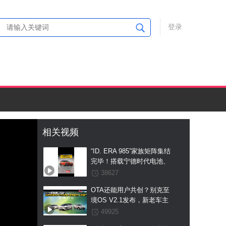
登录
相关视频
“ID. ERA 985”家族矩阵集结
完毕！搭载宁德时代电池、
支持真端到端全场景
38627
L2++城市NOA，ID. ERA
OTA还能用户共创？别克至
5X工信部申报图曝光
境OS V2.1发布，新老车主
一视同仁
49925