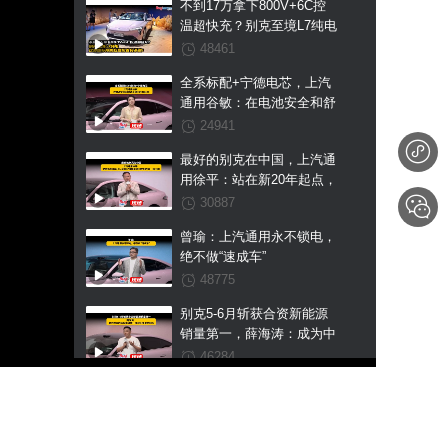
不到17万拿下800V+6C控
温超快充？别克至境L7纯电
这波国补预售权益价直接杀
48461
疯！
全系标配+宁德电芯，上汽
通用谷敏：在电池安全和舒
适上我们不搞区别
24941
最好的别克在中国，上汽通
用徐平：站在新20年起点，
至境L7纯电是我们交出的第
30887
一张王牌
曾瑜：上汽通用永不锁电，
绝不做“速成车”
48775
别克5-6月斩获合资新能源
销量第一，薛海涛：成为中
国市场新能源第一是我们未
46284
来的目标
大厂发力新能源赛道，L系
三车首发，东风风神亮剑不
做“速成车”！
45969