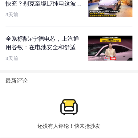
快充？别克至境L7纯电这波国
补预售权益价直接杀疯！
3天前
全系标配+宁德电芯，上汽通
用谷敏：在电池安全和舒适上
我们不搞区别
3天前
最新评论
还没有人评论！快来抢沙发