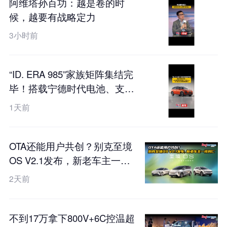
阿维塔孙百功：越是卷的时
候，越要有战略定力
3小时前
“ID. ERA 985”家族矩阵集结完
毕！搭载宁德时代电池、支持
真端到端全场景L2++城市
1天前
NOA，ID. ERA 5X工信部申报
图曝光
OTA还能用户共创？别克至境
OS V2.1发布，新老车主一视
同仁
2天前
不到17万拿下800V+6C控温超