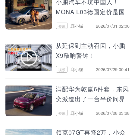
小鹏汽车不坑中国人！
MONA L03德国定价是国
内的2倍
邱小铖
2026/07/31 02:00
资讯
从延保到主动召回，小鹏
X9敲响警钟！
邱小铖
2026/07/29 00:41
视频
满配华为乾崑6件套，东风
奕派造出了一台半价问界
M8？
邱小铖
2026/07/28 23:28
资讯
领克07GT再降2万，小众