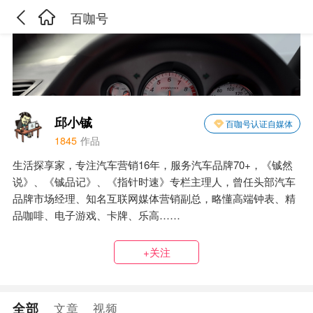
百咖号
邱小铖
百咖号认证自媒体
1845
作品
生活探享家，专注汽车营销16年，服务汽车品牌70+，《铖然
说》、《铖品记》、《指针时速》专栏主理人，曾任头部汽车
品牌市场经理、知名互联网媒体营销副总，略懂高端钟表、精
品咖啡、电子游戏、卡牌、乐高……
+关注
全部
文章
视频