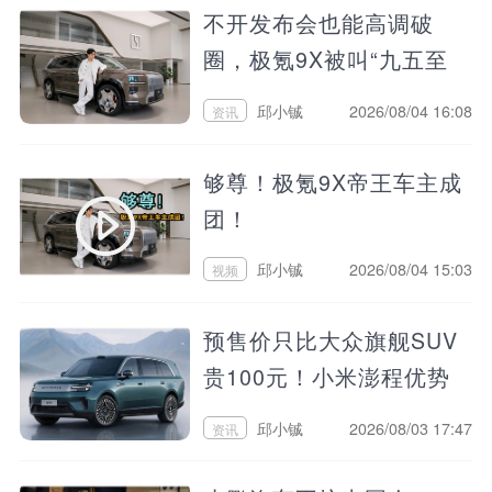
不开发布会也能高调破
圈，极氪9X被叫“九五至
尊”
邱小铖
2026/08/04 16:08
资讯
够尊！极氪9X帝王车主成
团！
邱小铖
2026/08/04 15:03
视频
预售价只比大众旗舰SUV
贵100元！小米澎程优势
大吗？
邱小铖
2026/08/03 17:47
资讯