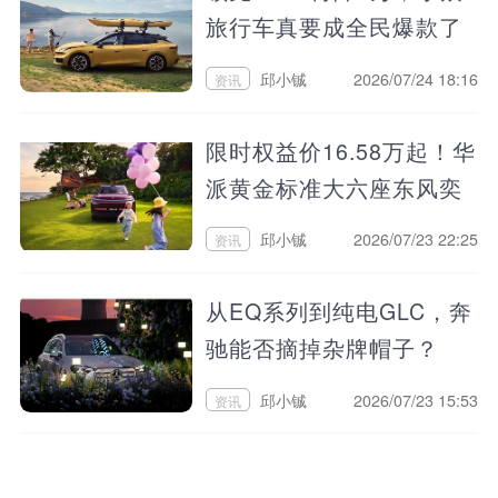
旅行车真要成全民爆款了
吗？
邱小铖
2026/07/24 18:16
资讯
限时权益价16.58万起！华
派黄金标准大六座东风奕
派M8上市
邱小铖
2026/07/23 22:25
资讯
从EQ系列到纯电GLC，奔
驰能否摘掉杂牌帽子？
邱小铖
2026/07/23 15:53
资讯
增长率让友商嫉妒！大众