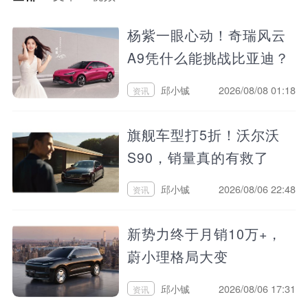
杨紫一眼心动！奇瑞风云
A9凭什么能挑战比亚迪？
邱小铖
2026/08/08 01:18
资讯
旗舰车型打5折！沃尔沃
S90，销量真的有救了
吗？
邱小铖
2026/08/06 22:48
资讯
新势力终于月销10万+，
蔚小理格局大变
邱小铖
2026/08/06 17:31
资讯