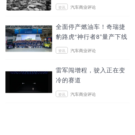
百年博弈
汽车商业评论
资讯
2026/08/01 09:22
全面停产燃油车！奇瑞捷
豹路虎“神行者8”量产下线
汽车商业评论
资讯
2026/07/31 22:26
雷军闯增程，驶入正在变
冷的赛道
汽车商业评论
资讯
2026/07/31 11:02
卖水、做衣服的老板，为
何纷纷杀入动力电池产业
链？