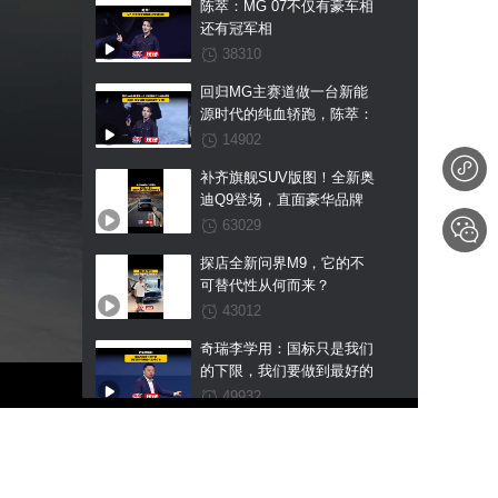
陈萃：MG 07不仅有豪车相
还有冠军相
38310
回归MG主赛道做一台新能
源时代的纯血轿跑，陈萃：
给全球新能源轿跑打个样！
14902
补齐旗舰SUV版图！全新奥
迪Q9登场，直面豪华品牌
与自主新能源双重夹击
63029
探店全新问界M9，它的不
可替代性从何而来？
43012
奇瑞李学用：国标只是我们
的下限，我们要做到最好的
全球标准
49932
限时置换价10.69万起！风
云A9有多能打？秦L EV都
得高看一眼
48462