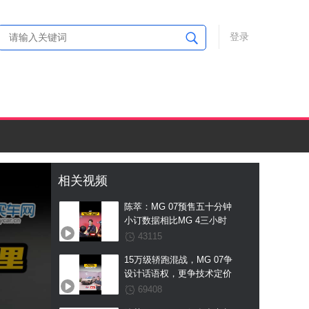
登录
相关视频
陈萃：MG 07预售五十分钟
小订数据相比MG 4三小时
数据翻倍
43115
15万级轿跑混战，MG 07争
设计话语权，更争技术定价
权！
69408