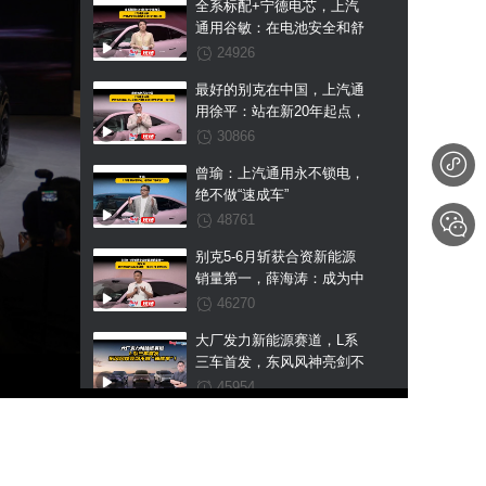
全系标配+宁德电芯，上汽
通用谷敏：在电池安全和舒
适上我们不搞区别
24926
最好的别克在中国，上汽通
用徐平：站在新20年起点，
至境L7纯电是我们交出的第
30866
一张王牌
曾瑜：上汽通用永不锁电，
绝不做“速成车”
48761
别克5-6月斩获合资新能源
销量第一，薛海涛：成为中
国市场新能源第一是我们未
46270
来的目标
大厂发力新能源赛道，L系
三车首发，东风风神亮剑不
做“速成车”！
45954
鸿蒙系首款“方盒子”，享界
G9预售43.98万起，用普拉
多的价格硬刚卫士？
50437