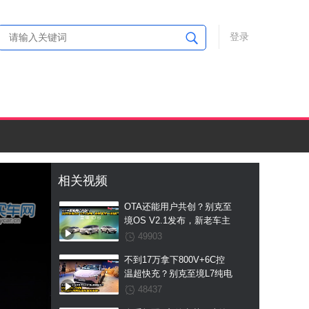
登录
相关视频
OTA还能用户共创？别克至
境OS V2.1发布，新老车主
一视同仁
49903
不到17万拿下800V+6C控
温超快充？别克至境L7纯电
这波国补预售权益价直接杀
48437
疯！