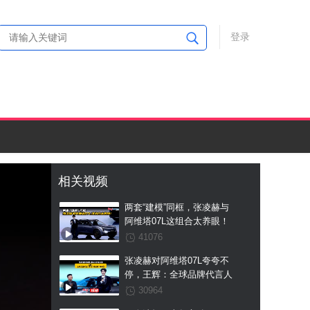
登录
相关视频
两套“建模”同框，张凌赫与
阿维塔07L这组合太养眼！
41076
张凌赫对阿维塔07L夸夸不
停，王辉：全球品牌代言人
亲自认证过的7好车型
30964