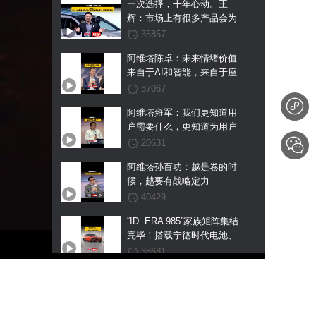
一次选择，十年心动。王
辉：市场上有很多产品会为
了空间去妥协设计，但阿维
35857
塔不会
阿维塔陈卓：未来情绪价值
来自于AI和智能，来自于座
舱
37067
阿维塔雍军：我们更知道用
户需要什么，更知道为用户
坚守什么
20631
阿维塔孙百功：越是卷的时
候，越要有战略定力
40429
“ID. ERA 985”家族矩阵集结
完毕！搭载宁德时代电池、
支持真端到端全场景
38681
L2++城市NOA，ID. ERA
OTA还能用户共创？别克至
5X工信部申报图曝光
境OS V2.1发布，新老车主
一视同仁
49958