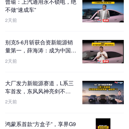
曾瑜：上汽通用永不锁电，绝
不做“速成车”
2天前
别克5-6月斩获合资新能源销
量第一，薛海涛：成为中国市
场新能源第一是我们未来的目
2天前
标
大厂发力新能源赛道，L系三
车首发，东风风神亮剑不
做“速成车”！
2天前
鸿蒙系首款“方盒子”，享界G9