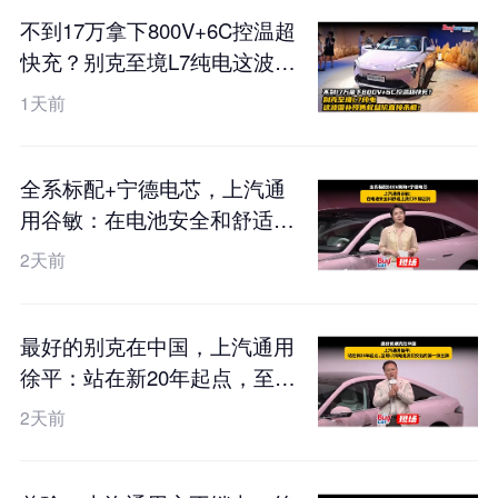
不到17万拿下800V+6C控温超
快充？别克至境L7纯电这波国
补预售权益价直接杀疯！
1天前
全系标配+宁德电芯，上汽通
用谷敏：在电池安全和舒适上
我们不搞区别
2天前
最好的别克在中国，上汽通用
徐平：站在新20年起点，至境
L7纯电是我们交出的第一张王
2天前
牌