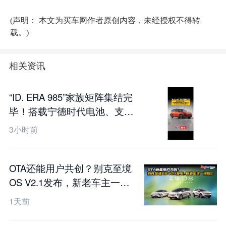
(声明： 本文为买车网作者原创内容，未经授权不得转
载。)
相关资讯
“ID. ERA 985”家族矩阵集结完
毕！搭载宁德时代电池、支持
真端到端全场景L2++城市
3小时前
NOA，ID. ERA 5X工信部申报
图曝光
OTA还能用户共创？别克至境
OS V2.1发布，新老车主一视
同仁
1天前