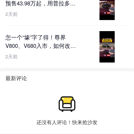
预售43.98万起，用普拉多的
价格硬刚卫士？
2天前
怎一个“壕”字了得！尊界
V800、V680入市，如何改写
百万豪华局？
2天前
最新评论
还没有人评论！快来抢沙发