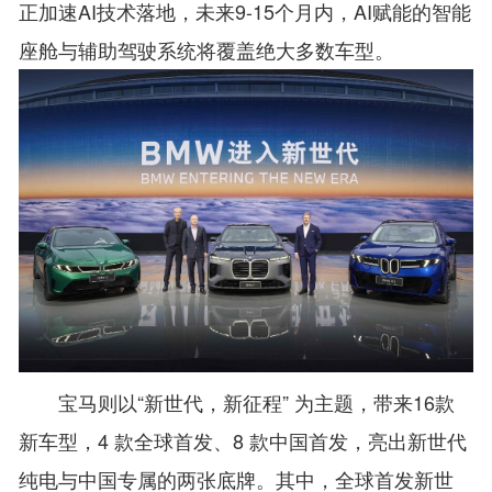
正加速AI技术落地，未来‌9-15个月‌内，AI赋能的智能
座舱与辅助驾驶系统将覆盖绝大多数车型。
宝马则以“新世代，新征程” 为主题，带来16款
新车型，4 款全球首发、8 款中国首发，亮出新世代
纯电与中国专属的两张底牌。其中，全球首发新世