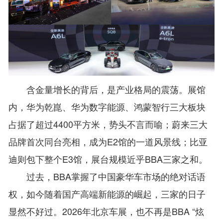
含金量增长的背后，是产业格局的震荡。展馆
内，华为乾崑、华为数字能源、鸿蒙智行三大板块
占据了超过4400平方米，势头不言而喻；蔚来三大
品牌首次同台亮相，成为E2馆的一道风景线‌；比亚
迪则包下整个E3馆，展台规模近乎BBA三家之和。
过去，BBA掌握了中国豪华车市场的绝对话语
权，如今随着国产高端新能源的崛起，三家的日子
显然不好过。2026年北京车展，也不再是BBA “炫