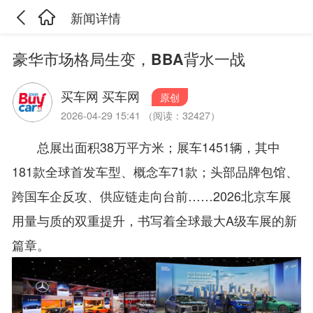
新闻详情
豪华市场格局生变，BBA背水一战
买车网 买车网
原创
2026-04-29 15:41 （阅读：32427）
总展出面积38万平方米；展车1451辆，其中
181款全球首发车型、概念车71款；头部品牌包馆、
跨国车企反攻、供应链走向台前……2026北京车展
用量与质的双重提升，书写着全球最大A级车展的新
篇章。