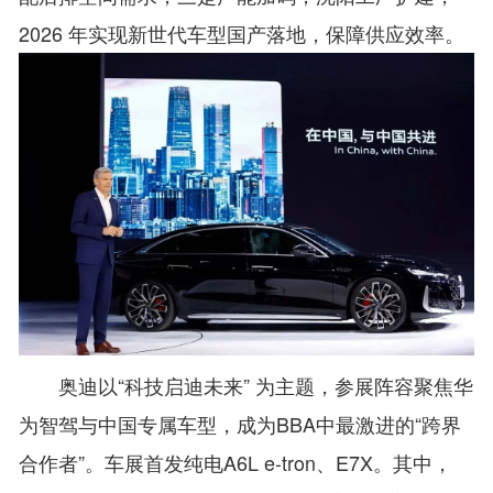
2026 年实现新世代车型国产落地，保障供应效率。
奥迪以“科技启迪未来” 为主题，参展阵容聚焦华
为智驾与中国专属车型，成为BBA中最激进的“跨界
合作者”。车展首发纯电A6L e-tron、E7X。其中，