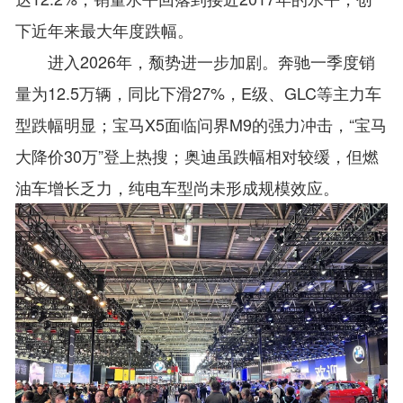
下近年来最大年度跌幅。
进入2026年，颓势进一步加剧。奔驰一季度销
量为12.5万辆，同比下滑27%，E级、GLC等主力车
型跌幅明显；宝马X5面临问界M9的强力冲击，“宝马
大降价30万”登上热搜；奥迪虽跌幅相对较缓，但燃
油车增长乏力，纯电车型尚未形成规模效应。