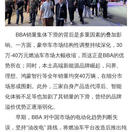
BBA销量集体下滑的背后是多重因素的叠加影
响。一方面，豪华车市场结构性调整持续深化，30
万-40万元燃油车市场大幅收缩，而这正是BBA的优
势所在；同时，本土高端新能源品牌崛起，问界、
理想、鸿蒙智行等全年销量均突40万辆，在细分市
场形成围剿。此外，三家自身产品迭代滞后、智能
化体验不足等也加剧了其销量的下滑，曾经的品牌
溢价优势正逐渐弱化。
早期，BBA 对中国市场的电动化趋势判断失
误，坚持“油改电” 路线，将燃油车平台改造后推出纯