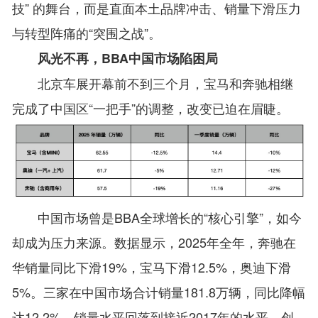
技” 的舞台，而是直面本土品牌冲击、销量下滑压力
与转型阵痛的“突围之战”。
风光不再，BBA中国市场陷困局
北京车展开幕前不到三个月，宝马和奔驰相继
完成了中国区“一把手”的调整，改变已迫在眉睫。
中国市场曾是BBA全球增长的“核心引擎”，如今
却成为压力来源。数据显示，2025年全年，奔驰在
华销量同比下滑19%，宝马下滑12.5%，奥迪下滑
5%。三家在中国市场合计销量181.8万辆，同比降幅
达12.2%，销量水平回落到接近2017年的水平，创