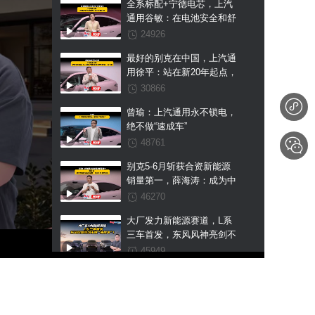
全系标配+宁德电芯，上汽
通用谷敏：在电池安全和舒
适上我们不搞区别
24926
最好的别克在中国，上汽通
用徐平：站在新20年起点，
至境L7纯电是我们交出的第
30866
一张王牌
曾瑜：上汽通用永不锁电，
绝不做“速成车”
48761
别克5-6月斩获合资新能源
销量第一，薛海涛：成为中
国市场新能源第一是我们未
46270
来的目标
大厂发力新能源赛道，L系
三车首发，东风风神亮剑不
做“速成车”！
45949
鸿蒙系首款“方盒子”，享界
G9预售43.98万起，用普拉
多的价格硬刚卫士？
50437