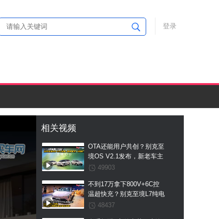
登录
相关视频
OTA还能用户共创？别克至
境OS V2.1发布，新老车主
一视同仁
49903
不到17万拿下800V+6C控
温超快充？别克至境L7纯电
这波国补预售权益价直接杀
48437
疯！