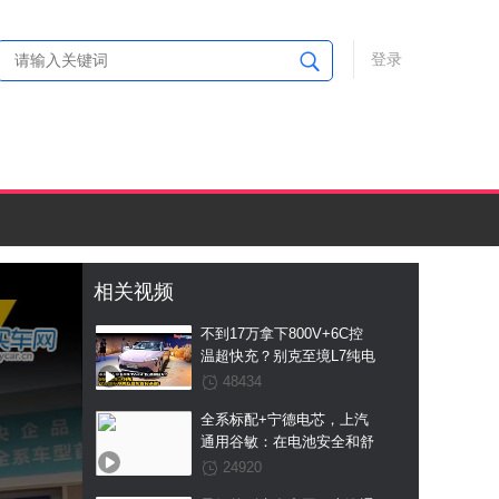
登录
相关视频
不到17万拿下800V+6C控
温超快充？别克至境L7纯电
这波国补预售权益价直接杀
48434
疯！
全系标配+宁德电芯，上汽
通用谷敏：在电池安全和舒
适上我们不搞区别
24920