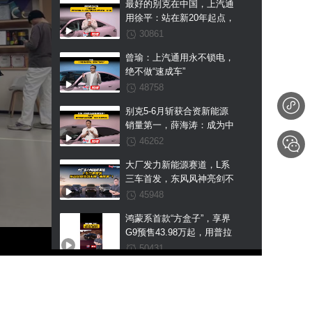
最好的别克在中国，上汽通
用徐平：站在新20年起点，
至境L7纯电是我们交出的第
30861
一张王牌
曾瑜：上汽通用永不锁电，
绝不做“速成车”
48758
别克5-6月斩获合资新能源
销量第一，薛海涛：成为中
国市场新能源第一是我们未
46262
来的目标
大厂发力新能源赛道，L系
三车首发，东风风神亮剑不
做“速成车”！
45948
鸿蒙系首款“方盒子”，享界
G9预售43.98万起，用普拉
多的价格硬刚卫士？
50431
怎一个“壕”字了得！尊界
V800、V680入市，如何改
写百万豪华局？
50423