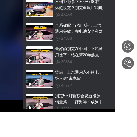
不到17万拿下800V+6C控
温超快充？别克至境L7纯电
这波国补预售权益价直接杀
48458
疯！
全系标配+宁德电芯，上汽
通用谷敏：在电池安全和舒
适上我们不搞区别
24938
最好的别克在中国，上汽通
用徐平：站在新20年起点，
至境L7纯电是我们交出的第
30884
一张王牌
曾瑜：上汽通用永不锁电，
绝不做“速成车”
48772
别克5-6月斩获合资新能源
销量第一，薛海涛：成为中
国市场新能源第一是我们未
46281
来的目标
大厂发力新能源赛道，L系
三车首发，东风风神亮剑不
做“速成车”！
45965