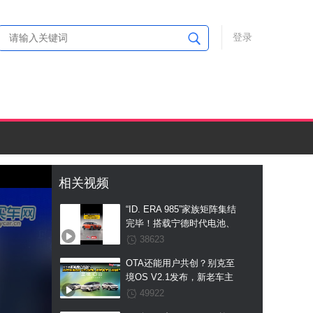
登录
相关视频
“ID. ERA 985”家族矩阵集结
完毕！搭载宁德时代电池、
支持真端到端全场景
38623
L2++城市NOA，ID. ERA
OTA还能用户共创？别克至
5X工信部申报图曝光
境OS V2.1发布，新老车主
一视同仁
49922