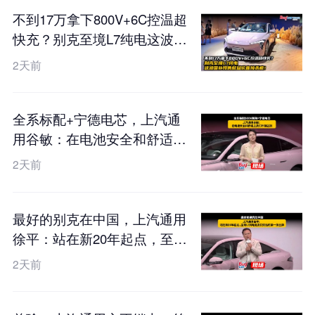
不到17万拿下800V+6C控温超
快充？别克至境L7纯电这波国
补预售权益价直接杀疯！
2天前
全系标配+宁德电芯，上汽通
用谷敏：在电池安全和舒适上
我们不搞区别
2天前
最好的别克在中国，上汽通用
徐平：站在新20年起点，至境
L7纯电是我们交出的第一张王
2天前
牌