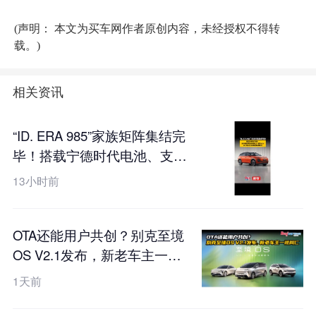
(声明： 本文为买车网作者原创内容，未经授权不得转
载。)
相关资讯
“ID. ERA 985”家族矩阵集结完
毕！搭载宁德时代电池、支持
真端到端全场景L2++城市
13小时前
NOA，ID. ERA 5X工信部申报
图曝光
OTA还能用户共创？别克至境
OS V2.1发布，新老车主一视
同仁
1天前