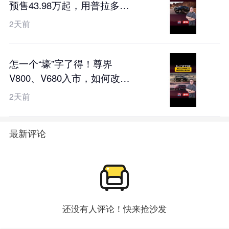
预售43.98万起，用普拉多的
价格硬刚卫士？
2天前
怎一个“壕”字了得！尊界
V800、V680入市，如何改写
百万豪华局？
2天前
最新评论
还没有人评论！快来抢沙发