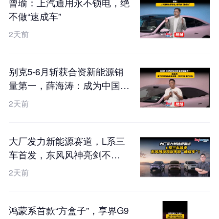
曾瑜：上汽通用永不锁电，绝
不做“速成车”
2天前
别克5-6月斩获合资新能源销
量第一，薛海涛：成为中国市
场新能源第一是我们未来的目
2天前
标
大厂发力新能源赛道，L系三
车首发，东风风神亮剑不
做“速成车”！
2天前
鸿蒙系首款“方盒子”，享界G9