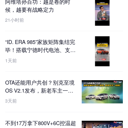
阿维塔孙百功：越是卷的时
候，越要有战略定力
21小时前
“ID. ERA 985”家族矩阵集结完
毕！搭载宁德时代电池、支持
真端到端全场景L2++城市
1天前
NOA，ID. ERA 5X工信部申报
图曝光
OTA还能用户共创？别克至境
OS V2.1发布，新老车主一视
同仁
3天前
不到17万拿下800V+6C控温超