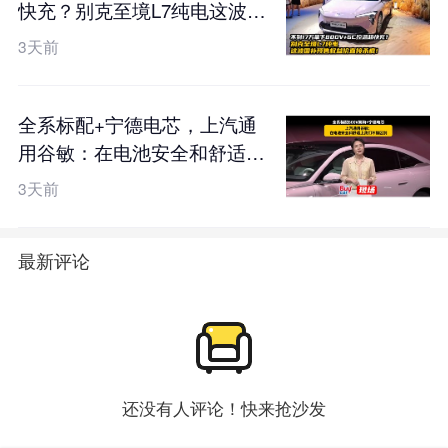
快充？别克至境L7纯电这波国
补预售权益价直接杀疯！
3天前
全系标配+宁德电芯，上汽通
用谷敏：在电池安全和舒适上
我们不搞区别
3天前
最新评论
还没有人评论！快来抢沙发