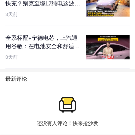
快充？别克至境L7纯电这波国
补预售权益价直接杀疯！
3天前
全系标配+宁德电芯，上汽通
用谷敏：在电池安全和舒适上
我们不搞区别
3天前
最新评论
还没有人评论！快来抢沙发