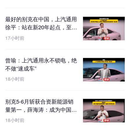
最好的别克在中国，上汽通用
徐平：站在新20年起点，至境
L7纯电是我们交出的第一张王
17小时前
牌
曾瑜：上汽通用永不锁电，绝
不做“速成车”
18小时前
别克5-6月斩获合资新能源销
量第一，薛海涛：成为中国市
场新能源第一是我们未来的目
18小时前
标