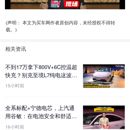
(声明： 本文为买车网作者原创内容，未经授权不得转
载。)
相关资讯
不到17万拿下800V+6C控温超
快充？别克至境L7纯电这波国
补预售权益价直接杀疯！
15小时前
全系标配+宁德电芯，上汽通
用谷敏：在电池安全和舒适上
我们不搞区别
16小时前