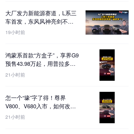
大厂发力新能源赛道，L系三
车首发，东风风神亮剑不
做“速成车”！
19小时前
鸿蒙系首款“方盒子”，享界G9
预售43.98万起，用普拉多的
价格硬刚卫士？
21小时前
怎一个“壕”字了得！尊界
V800、V680入市，如何改写
百万豪华局？
21小时前