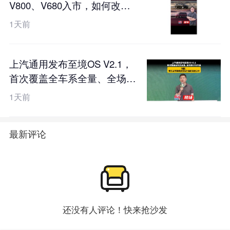
V800、V680入市，如何改写
百万豪华局？
1天前
上汽通用发布至境OS V2.1，
首次覆盖全车系全量、全场景
OTA升级，刘震：老车主不该
1天前
被遗忘在升级的名单之中
最新评论
还没有人评论！快来抢沙发