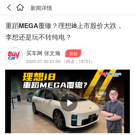
新闻详情
重蹈MEGA覆辙？理想i8上市股价大跌，
李想还是玩不转纯电？
买车网 张文瀚
原创
2025-07-30 21:00 （阅读：18701）