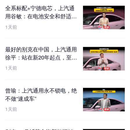
全系标配+宁德电芯，上汽通
用谷敏：在电池安全和舒适上
我们不搞区别
1天前
最好的别克在中国，上汽通用
徐平：站在新20年起点，至境
L7纯电是我们交出的第一张王
1天前
牌
曾瑜：上汽通用永不锁电，绝
不做“速成车”
1天前