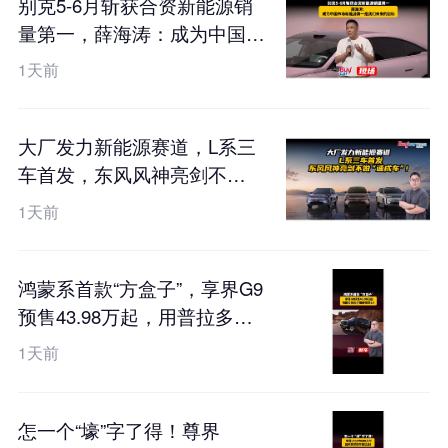
别克5-6月斩获合资新能源销
量第一，薛海涛：成为中国市
场新能源第一是我们未来的目
1天前
标
大厂发力新能源赛道，L系三
车首发，东风风神亮剑不
做“速成车”！
1天前
鸿蒙系首款“方盒子”，享界G9
预售43.98万起，用普拉多的
价格硬刚卫士？
1天前
怎一个“壕”字了得！尊界