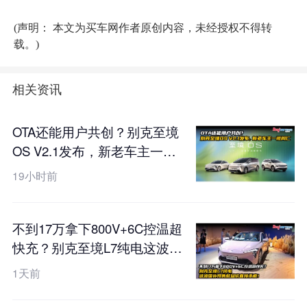
(声明： 本文为买车网作者原创内容，未经授权不得转
载。)
相关资讯
OTA还能用户共创？别克至境
OS V2.1发布，新老车主一视
同仁
19小时前
不到17万拿下800V+6C控温超
快充？别克至境L7纯电这波国
补预售权益价直接杀疯！
1天前