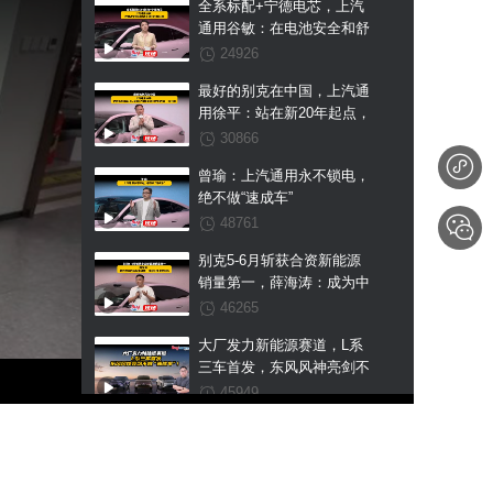
全系标配+宁德电芯，上汽
通用谷敏：在电池安全和舒
适上我们不搞区别
24926
最好的别克在中国，上汽通
用徐平：站在新20年起点，
至境L7纯电是我们交出的第
30866
一张王牌
曾瑜：上汽通用永不锁电，
绝不做“速成车”
48761
别克5-6月斩获合资新能源
销量第一，薛海涛：成为中
国市场新能源第一是我们未
46265
来的目标
大厂发力新能源赛道，L系
三车首发，东风风神亮剑不
做“速成车”！
45949
鸿蒙系首款“方盒子”，享界
G9预售43.98万起，用普拉
多的价格硬刚卫士？
50431