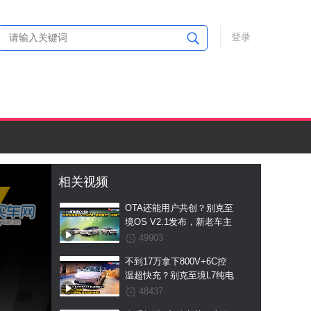
登录
相关视频
OTA还能用户共创？别克至
境OS V2.1发布，新老车主
一视同仁
49903
不到17万拿下800V+6C控
温超快充？别克至境L7纯电
这波国补预售权益价直接杀
48437
疯！