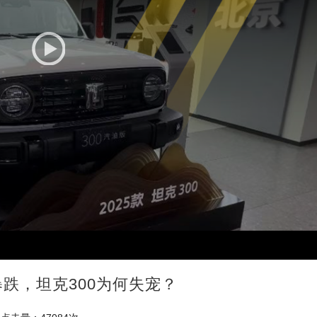
跌，坦克300为何失宠？