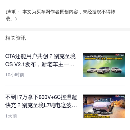
(声明： 本文为买车网作者原创内容，未经授权不得转
载。)
相关资讯
OTA还能用户共创？别克至境
OS V2.1发布，新老车主一视
同仁
10小时前
不到17万拿下800V+6C控温超
快充？别克至境L7纯电这波国
补预售权益价直接杀疯！
1天前