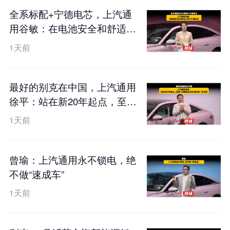
全系标配+宁德电芯，上汽通
用谷敏：在电池安全和舒适上
我们不搞区别
1天前
最好的别克在中国，上汽通用
徐平：站在新20年起点，至境
L7纯电是我们交出的第一张王
1天前
牌
曾瑜：上汽通用永不锁电，绝
不做“速成车”
1天前