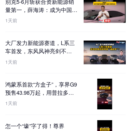
别克5-6月斩获合资新能源销
量第一，薛海涛：成为中国市
场新能源第一是我们未来的目
1天前
标
大厂发力新能源赛道，L系三
车首发，东风风神亮剑不
做“速成车”！
1天前
鸿蒙系首款“方盒子”，享界G9
预售43.98万起，用普拉多的
价格硬刚卫士？
1天前
怎一个“壕”字了得！尊界