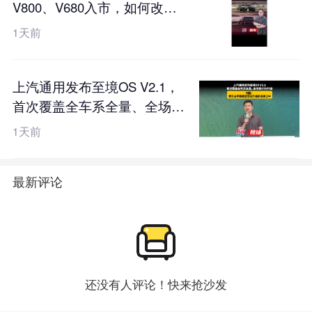
V800、V680入市，如何改写
百万豪华局？
1天前
上汽通用发布至境OS V2.1，
首次覆盖全车系全量、全场景
OTA升级，刘震：老车主不该
1天前
被遗忘在升级的名单之中
最新评论
还没有人评论！快来抢沙发