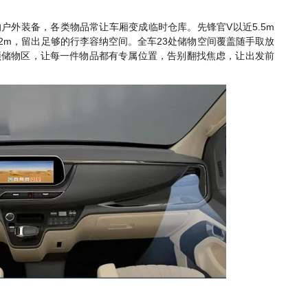
V
5.5m
的户外装备，各类物品常让车厢变成临时仓库。先锋官
以近
82m
23
，留出足够的行李容纳空间。全车
处储物空间覆盖随手取放
顶储物区，让每一件物品都有专属位置，告别翻找焦虑，让出发前