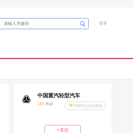
登录
中国重汽轻型汽车
143
作品
百咖号认证自媒体
+关注