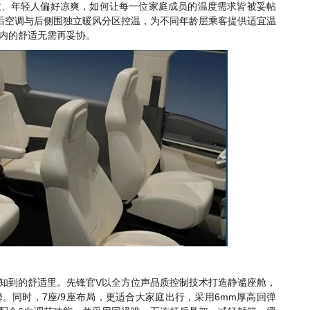
吹、年轻人偏好凉爽，如何让每一位家庭成员的温度需求皆被妥帖
后空调与后侧围独立暖风分区控温，为不同年龄层乘客提供适宜温
内的舒适无需再妥协。
V
知到的舒适里。先锋官
以全方位声品质控制技术打造静谧座舱，
7
/9
6mm
馨。同时，
座
座布局，更适合大家庭出行，采用
厚高回弹