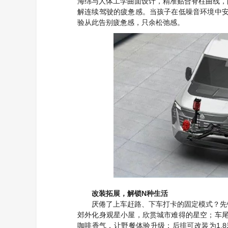
海绵与人体工学曲面设计，精准贴合脊柱曲线，
解连续驾驶的疲惫感。当孩子在低噪音环境中
验从此告别疲惫感，只余松弛感。
N
改装拓展，解锁
种生活
厌倦了上车赶路、下车打卡的固定模式？先
郊外化身观星小屋，欣赏城市难得的星空；车
1.8
咖啡香气，让野餐体验升级；后排可改装为