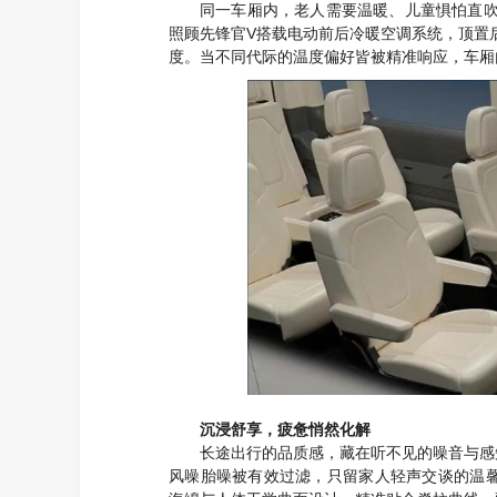
同一车厢内，老人需要温暖、儿童惧怕直
V
照顾先锋官
搭载电动前后冷暖空调系统，顶置
度。当不同代际的温度偏好皆被精准响应，车厢
沉浸舒享，疲惫悄然化解
长途出行的品质感，藏在听不见的噪音与感
风噪胎噪被有效过滤，只留家人轻声交谈的温