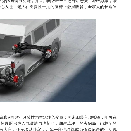
6
配合
向调节功能，并采用同级唯一五连杆后悬架，减轻颠簸，缓
安心入睡，老人在支撑性十足的座椅上舒展腰背，全家人的长途体
V
锋官
的灵活改装性为生活注入变量：周末加装车顶帐篷，即可在
尾拓展厨房嵌入电磁炉与洗菜池，湖岸草坪上的火锅局、山林间的
米大床，变身移动卧室，让每一段停驻都成为值得记录的生活现